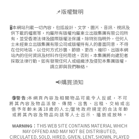
📌版權聲明
🖥本網站刊載一切內容，包括設計、文字、圖片、音訊、視訊及
供下載的檔案等，均屬所有版權均屬東立出版集團有限公司所
有，並受香港法律及國際版權法保護。除特別指明外，任何人
士未經東立出版集團有限公司或版權持有人的書面同意，不得
在任何地區，以任何方式抄襲、節錄、更改、複印、出版本網
站內的任何資訊及材料作任何用途。否則，本集團將向違犯者
採取法律行動。如有發現任何人或組織涉及侵犯本集團版權，
請立即與我們聯絡。
📢購買須知
🔞警 告 :
本 網 頁 內 容 及 相 關 物 品 可 能 令 人 反 感 ， 不 可
將 其 內 容 及 物 品 派 發 、 傳 閱 、 出 售 、 出 租 、 交 給 或 出
借 予 年 齡 未 滿 18 歲 的 人 士/當 地 政 府 規 定 的 合 法 年 齡
或 將 其 內 容 及 物 品 向 該 等 人 士 出 示 、 播 放 或 放 映 。
WARNING：
THIS WEB SITE CONTAINS MATERIAL WHICH
MAY OFFEND AND MAY NOT BE DISTRIBUTED,
CIRCULATED, SOLD, HIRED, GIVEN, LENT, SHOWN, PLAYED