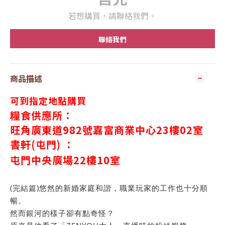
若想購買，請聯絡我們。
聯絡我們
商品描述
可到指定地點購買
糧食供應所：
旺角廣東道982號嘉富商業中心23樓02室
書軒(屯門) ：
屯門中央廣場
22
樓
10
室
(完結篇)悠然的新婚家庭和諧，職業玩家的工作也十分順
暢。
然而銀河的樣子卻有點奇怪？