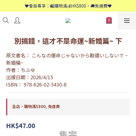
📱歡迎WhatsApp查詢：9558 8661
❤️會員專享：🛍購物滿💰HK$800，🚚免運費❤️
📱歡迎WhatsApp查詢：9558 8661
別搞錯，這才不是命運~新婚篇~ 下
原文書名： こんなの運命じゃないから勘違いしないで ~
新婚編~
作者：ちふゆ
出版日期：2026/4/15
ISBN： 978-626-02-5430-8
全店，購物滿$800, 免運費
HK$47.00
售完