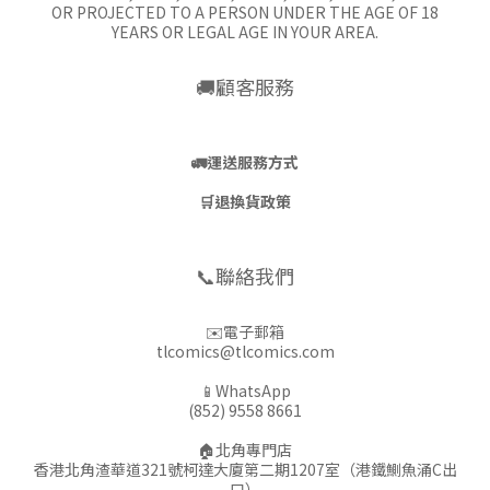
OR PROJECTED TO A PERSON UNDER THE AGE OF 18
YEARS OR LEGAL AGE IN YOUR AREA.
🚚顧客服務
🚛
運送服務方式
🛒
退換貨政策
📞聯絡我們
✉️電子郵箱
tlcomics@tlcomics.com
📱WhatsApp
(852) 9558 8661
🏠北角專門店
香港北角渣華道321號柯達大廈第二期1207室（港鐵鰂魚涌C出
口）