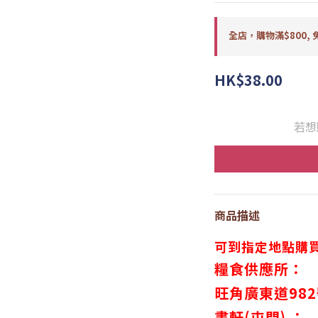
全店，購物滿$800, 
HK$38.00
若想
商品描述
可到指定地點購
糧食供應所：
旺角廣東道98
書軒(屯門) ：