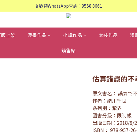
📱歡迎WhatsApp查詢：9558 8661
📱歡迎WhatsApp查詢：9558 8661
❤️會員專享：🛍購物滿💰HK$800，🚚免運費❤️
📱歡迎WhatsApp查詢：9558 8661
再版上架
漫畫作品
小說作品
套裝作品
漫
銷售點
估算錯誤的不
原文書名： 誤算で
作者：緒川千世
系列別：紫界
圖書分級：限制級
出版日期：2018/8/2
ISBN： 978-957-26