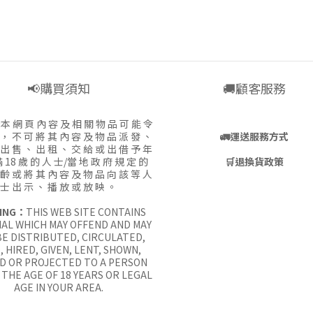
📢購買須知
🚚顧客服務
:
本 網 頁 內 容 及 相 關 物 品 可 能 令
 ， 不 可 將 其 內 容 及 物 品 派 發 、
🚛
運送服務方式
 出 售 、 出 租 、 交 給 或 出 借 予 年
 18 歲 的 人 士/當 地 政 府 規 定 的
🛒
退換貨政策
 齡 或 將 其 內 容 及 物 品 向 該 等 人
士 出 示 、 播 放 或 放 映 。
ING：
THIS WEB SITE CONTAINS
AL WHICH MAY OFFEND AND MAY
E DISTRIBUTED, CIRCULATED,
, HIRED, GIVEN, LENT, SHOWN,
D OR PROJECTED TO A PERSON
THE AGE OF 18 YEARS OR LEGAL
AGE IN YOUR AREA.