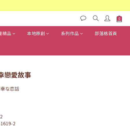
畫精品
本地原創
系列作品
部落格首頁
幸戀愛故事
不幸な恋話
2
-1619-2