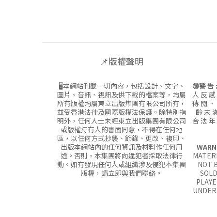
📌版權聲明
🖥本網站刊載一切內容，包括設計、文字、
🔞警 告 
圖片、音訊、視訊及供下載的檔案等，均屬
人 反 感
所有版權均屬東立出版集團有限公司所有，
傳 閱 、
並受香港法律及國際版權法保護。除特別指
齡 未 滿
明外，任何人士未經東立出版集團有限公司
合 法 年
或版權持有人的書面同意，不得在任何地
區，以任何方式抄襲、節錄、更改、複印、
出版本網站內的任何資訊及材料作任何用
WARN
途。否則，本集團將向違犯者採取法律行
MATERI
動。如有發現任何人或組織涉及侵犯本集團
NOT B
版權，請立即與我們聯絡。
SOLD
PLAYE
UNDER 