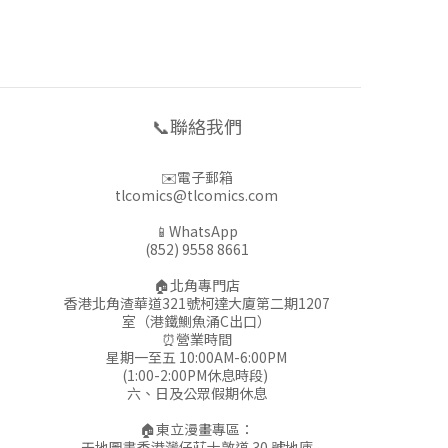
📞聯絡我們
✉️電子郵箱
tlcomics@tlcomics.com
📱WhatsApp
(852) 9558 8661
🏠北角專門店
香港北角渣華道321號柯達大廈第二期1207
室（港鐵鰂魚涌C出口）
⏰營業時間
星期一至五 10:00AM-6:00PM
(1:00-2:00PM休息時段)
六、日及公眾假期休息
🏠東立漫畫專區：
天地圖書香港灣仔莊士敦道 30 號地庫