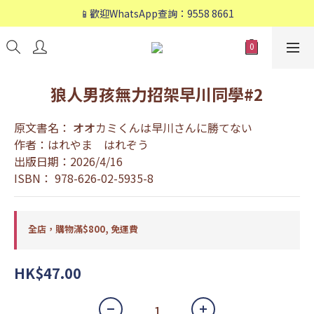
📱歡迎WhatsApp查詢：9558 8661
📱歡迎WhatsApp查詢：9558 8661
❤️會員專享：🛍購物滿💰HK$800，🚚免運費❤️
📱歡迎WhatsApp查詢：9558 8661
狼人男孩無力招架早川同學#2
原文書名： オオカミくんは早川さんに勝てない
作者：はれやま　はれぞう
出版日期：2026/4/16
ISBN： 978-626-02-5935-8
全店，購物滿$800, 免運費
HK$47.00