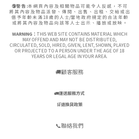
🔞警 告 :
本 網 頁 內 容 及 相 關 物 品 可 能 令 人 反 感 ， 不 可
將 其 內 容 及 物 品 派 發 、 傳 閱 、 出 售 、 出 租 、 交 給 或 出
借 予 年 齡 未 滿 18 歲 的 人 士/當 地 政 府 規 定 的 合 法 年 齡
或 將 其 內 容 及 物 品 向 該 等 人 士 出 示 、 播 放 或 放 映 。
WARNING：
THIS WEB SITE CONTAINS MATERIAL WHICH
MAY OFFEND AND MAY NOT BE DISTRIBUTED,
CIRCULATED, SOLD, HIRED, GIVEN, LENT, SHOWN, PLAYED
OR PROJECTED TO A PERSON UNDER THE AGE OF 18
YEARS OR LEGAL AGE IN YOUR AREA.
🚚顧客服務
🚛
運送服務方式
🛒
退換貨政策
📞聯絡我們