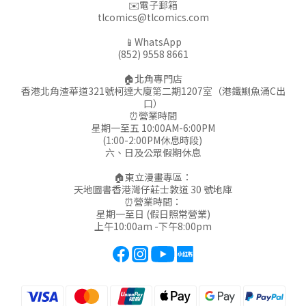
✉️電子郵箱
tlcomics@tlcomics.com
📱WhatsApp
(852) 9558 8661
🏠北角專門店
香港北角渣華道321號柯達大廈第二期1207室（港鐵鰂魚涌C出
口）
⏰營業時間
星期一至五 10:00AM-6:00PM
(1:00-2:00PM休息時段)
六、日及公眾假期休息
🏠東立漫畫專區：
天地圖書香港灣仔莊士敦道 30 號地庫
⏰營業時間：
星期一至日 (假日照常營業)
上午10:00am -下午8:00pm