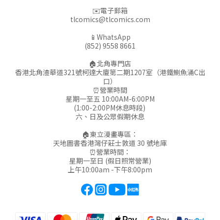
✉️電子郵箱
tlcomics@tlcomics.com
📱WhatsApp
(852) 9558 8661
🏠北角專門店
香港北角渣華道321號柯達大廈第二期1207室（港鐵鰂魚涌C出
口）
⏰營業時間
星期一至五 10:00AM-6:00PM
(1:00-2:00PM休息時段)
六、日及公眾假期休息
🏠東立漫畫專區：
天地圖書香港灣仔莊士敦道 30 號地庫
⏰營業時間：
星期一至日 (假日照常營業)
上午10:00am -下午8:00pm