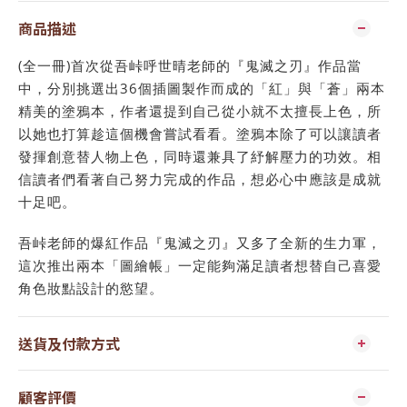
商品描述
(全一冊)首次從吾峠呼世晴老師的『鬼滅之刃』作品當
中，分別挑選出36個插圖製作而成的「紅」與「蒼」兩本
精美的塗鴉本，作者還提到自己從小就不太擅長上色，所
以她也打算趁這個機會嘗試看看。塗鴉本除了可以讓讀者
發揮創意替人物上色，同時還兼具了紓解壓力的功效。相
信讀者們看著自己努力完成的作品，想必心中應該是成就
十足吧。
吾峠老師的爆紅作品『鬼滅之刃』又多了全新的生力軍，
這次推出兩本「圖繪帳」一定能夠滿足讀者想替自己喜愛
角色妝點設計的慾望。
送貨及付款方式
顧客評價