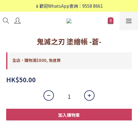
📱歡迎WhatsApp查詢：9558 8661
📱歡迎WhatsApp查詢：9558 8661
❤️會員專享：🛍購物滿💰HK$800，🚚免運費❤️
📱歡迎WhatsApp查詢：9558 8661
鬼滅之刃 塗繪帳 -蒼-
全店，購物滿$800, 免運費
HK$50.00
加入購物車