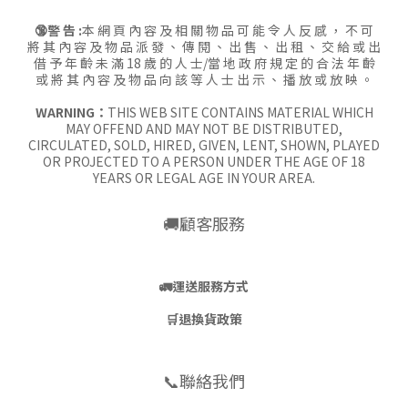
🔞警 告 :
本 網 頁 內 容 及 相 關 物 品 可 能 令 人 反 感 ， 不 可
將 其 內 容 及 物 品 派 發 、 傳 閱 、 出 售 、 出 租 、 交 給 或 出
借 予 年 齡 未 滿 18 歲 的 人 士/當 地 政 府 規 定 的 合 法 年 齡
或 將 其 內 容 及 物 品 向 該 等 人 士 出 示 、 播 放 或 放 映 。
WARNING：
THIS WEB SITE CONTAINS MATERIAL WHICH
MAY OFFEND AND MAY NOT BE DISTRIBUTED,
CIRCULATED, SOLD, HIRED, GIVEN, LENT, SHOWN, PLAYED
OR PROJECTED TO A PERSON UNDER THE AGE OF 18
YEARS OR LEGAL AGE IN YOUR AREA.
🚚顧客服務
🚛
運送服務方式
🛒
退換貨政策
📞聯絡我們