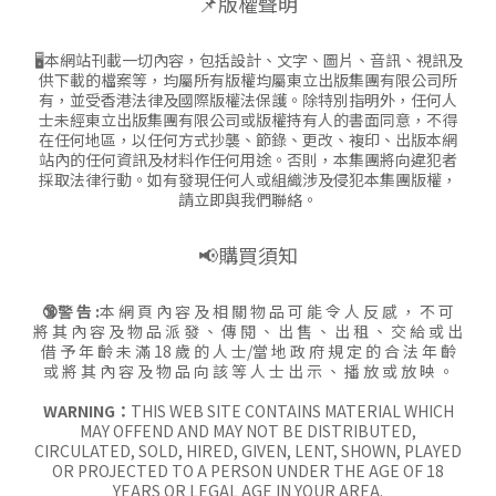
📌版權聲明
🖥本網站刊載一切內容，包括設計、文字、圖片、音訊、視訊及
供下載的檔案等，均屬所有版權均屬東立出版集團有限公司所
有，並受香港法律及國際版權法保護。除特別指明外，任何人
士未經東立出版集團有限公司或版權持有人的書面同意，不得
在任何地區，以任何方式抄襲、節錄、更改、複印、出版本網
站內的任何資訊及材料作任何用途。否則，本集團將向違犯者
採取法律行動。如有發現任何人或組織涉及侵犯本集團版權，
請立即與我們聯絡。
📢購買須知
🔞警 告 :
本 網 頁 內 容 及 相 關 物 品 可 能 令 人 反 感 ， 不 可
將 其 內 容 及 物 品 派 發 、 傳 閱 、 出 售 、 出 租 、 交 給 或 出
借 予 年 齡 未 滿 18 歲 的 人 士/當 地 政 府 規 定 的 合 法 年 齡
或 將 其 內 容 及 物 品 向 該 等 人 士 出 示 、 播 放 或 放 映 。
WARNING：
THIS WEB SITE CONTAINS MATERIAL WHICH
MAY OFFEND AND MAY NOT BE DISTRIBUTED,
CIRCULATED, SOLD, HIRED, GIVEN, LENT, SHOWN, PLAYED
OR PROJECTED TO A PERSON UNDER THE AGE OF 18
YEARS OR LEGAL AGE IN YOUR AREA.