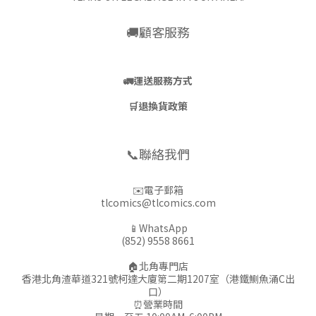
🚚顧客服務
🚛
運送服務方式
🛒
退換貨政策
📞聯絡我們
✉️電子郵箱
tlcomics@tlcomics.com
📱WhatsApp
(852) 9558 8661
🏠北角專門店
香港北角渣華道321號柯達大廈第二期1207室（港鐵鰂魚涌C出
口）
⏰營業時間