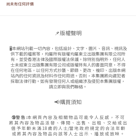
尚未有任何評價
📌版權聲明
🖥本網站刊載一切內容，包括設計、文字、圖片、音訊、視訊及
供下載的檔案等，均屬所有版權均屬東立出版集團有限公司所
有，並受香港法律及國際版權法保護。除特別指明外，任何人
士未經東立出版集團有限公司或版權持有人的書面同意，不得
在任何地區，以任何方式抄襲、節錄、更改、複印、出版本網
站內的任何資訊及材料作任何用途。否則，本集團將向違犯者
採取法律行動。如有發現任何人或組織涉及侵犯本集團版權，
請立即與我們聯絡。
📢購買須知
🔞警 告 :
本 網 頁 內 容 及 相 關 物 品 可 能 令 人 反 感 ， 不 可
將 其 內 容 及 物 品 派 發 、 傳 閱 、 出 售 、 出 租 、 交 給 或 出
借 予 年 齡 未 滿 18 歲 的 人 士/當 地 政 府 規 定 的 合 法 年 齡
或 將 其 內 容 及 物 品 向 該 等 人 士 出 示 、 播 放 或 放 映 。