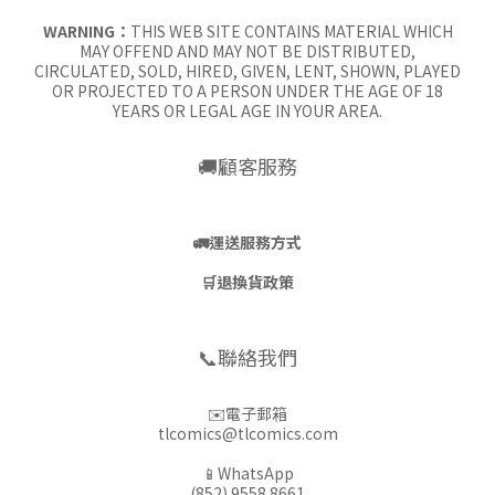
WARNING：
THIS WEB SITE CONTAINS MATERIAL WHICH
MAY OFFEND AND MAY NOT BE DISTRIBUTED,
CIRCULATED, SOLD, HIRED, GIVEN, LENT, SHOWN, PLAYED
OR PROJECTED TO A PERSON UNDER THE AGE OF 18
YEARS OR LEGAL AGE IN YOUR AREA.
🚚顧客服務
🚛
運送服務方式
🛒
退換貨政策
📞聯絡我們
✉️電子郵箱
tlcomics@tlcomics.com
📱WhatsApp
(852) 9558 8661