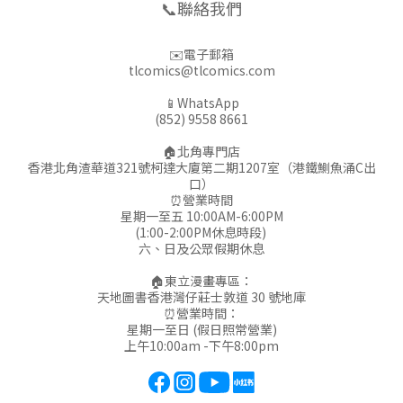
📞聯絡我們
✉️電子郵箱
tlcomics@tlcomics.com
📱WhatsApp
(852) 9558 8661
🏠北角專門店
香港北角渣華道321號柯達大廈第二期1207室（港鐵鰂魚涌C出
口）
⏰營業時間
星期一至五 10:00AM-6:00PM
(1:00-2:00PM休息時段)
六、日及公眾假期休息
🏠東立漫畫專區：
天地圖書香港灣仔莊士敦道 30 號地庫
⏰營業時間：
星期一至日 (假日照常營業)
上午10:00am -下午8:00pm