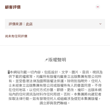
顧客評價
尚未有任何評價
📌版權聲明
🖥本網站刊載一切內容，包括設計、文字、圖片、音訊、視訊及
供下載的檔案等，均屬所有版權均屬東立出版集團有限公司所
有，並受香港法律及國際版權法保護。除特別指明外，任何人
士未經東立出版集團有限公司或版權持有人的書面同意，不得
在任何地區，以任何方式抄襲、節錄、更改、複印、出版本網
站內的任何資訊及材料作任何用途。否則，本集團將向違犯者
採取法律行動。如有發現任何人或組織涉及侵犯本集團版權，
請立即與我們聯絡。