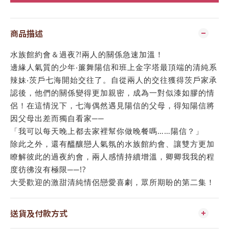
商品描述
水族館約會＆過夜?!兩人的關係急速加溫！
邊緣人氣質的少年‧簾舞陽信和班上金字塔最頂端的清純系
辣妹‧茨戶七海開始交往了。自從兩人的交往獲得茨戶家承
認後，他們的關係變得更加親密，成為一對似漆如膠的情
侶！在這情況下，七海偶然遇見陽信的父母，得知陽信將
因父母出差而獨自看家──
「我可以每天晚上都去家裡幫你做晚餐嗎……陽信？」
除此之外，還有醞釀戀人氣氛的水族館約會、讓雙方更加
瞭解彼此的過夜約會，兩人感情持續增溫，卿卿我我的程
度彷彿沒有極限──!?
大受歡迎的激甜清純情侶戀愛喜劇，眾所期盼的第二集！
送貨及付款方式