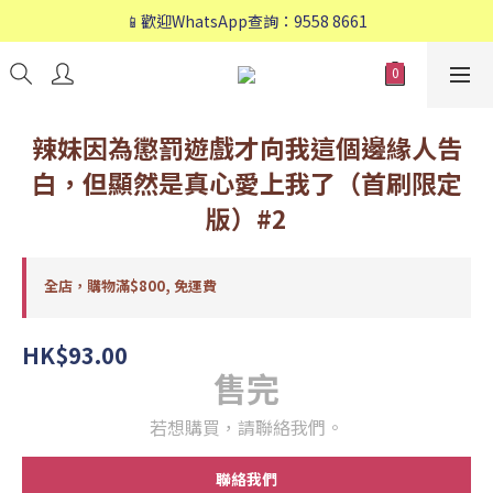
📱歡迎WhatsApp查詢：9558 8661
📱歡迎WhatsApp查詢：9558 8661
❤️會員專享：🛍購物滿💰HK$800，🚚免運費❤️
📱歡迎WhatsApp查詢：9558 8661
辣妹因為懲罰遊戲才向我這個邊緣人告
白，但顯然是真心愛上我了（首刷限定
版）#2
全店，購物滿$800, 免運費
HK$93.00
售完
若想購買，請聯絡我們。
聯絡我們