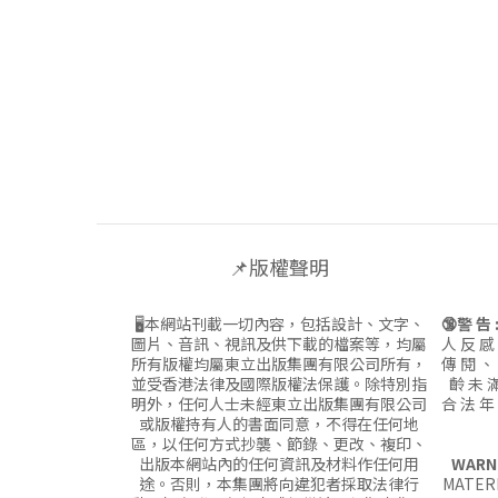
📌版權聲明
🖥本網站刊載一切內容，包括設計、文字、
🔞警 告 
圖片、音訊、視訊及供下載的檔案等，均屬
人 反 感
所有版權均屬東立出版集團有限公司所有，
傳 閱 、
並受香港法律及國際版權法保護。除特別指
齡 未 滿
明外，任何人士未經東立出版集團有限公司
合 法 年
或版權持有人的書面同意，不得在任何地
區，以任何方式抄襲、節錄、更改、複印、
出版本網站內的任何資訊及材料作任何用
WARN
途。否則，本集團將向違犯者採取法律行
MATERI