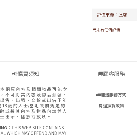
尚未有任何評價
📢購買須知
🚚顧客服務
:
本 網 頁 內 容 及 相 關 物 品 可 能 令
 ， 不 可 將 其 內 容 及 物 品 派 發 、
🚛
運送服務方式
 出 售 、 出 租 、 交 給 或 出 借 予 年
 18 歲 的 人 士/當 地 政 府 規 定 的
🛒
退換貨政策
 齡 或 將 其 內 容 及 物 品 向 該 等 人
士 出 示 、 播 放 或 放 映 。
ING：
THIS WEB SITE CONTAINS
AL WHICH MAY OFFEND AND MAY