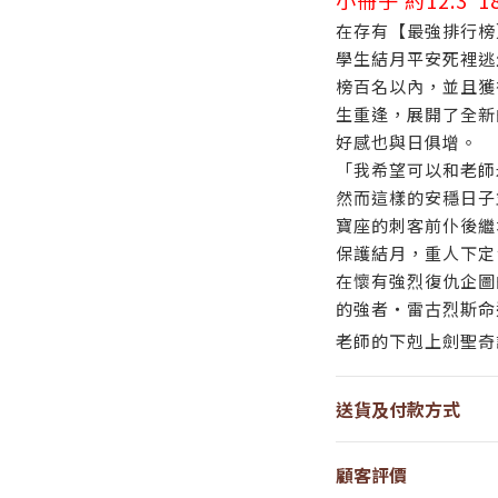
小冊子 約12.3*18
在存有【最強排行榜
學生結月平安死裡逃
榜百名以內，並且獲
生重逢，展開了全新
好感也與日俱增。
「我希望可以和老師
然而這樣的安穩日子
寶座的刺客前仆後繼
保護結月，重人下定
在懷有強烈復仇企圖
的強者‧雷古烈斯命
老師的下剋上劍聖奇
送貨及付款方式
顧客評價