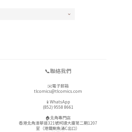
📞聯絡我們
✉️電子郵箱
tlcomics@tlcomics.com
📱WhatsApp
(852) 9558 8661
🏠北角專門店
香港北角渣華道321號柯達大廈第二期1207
室（港鐵鰂魚涌C出口）