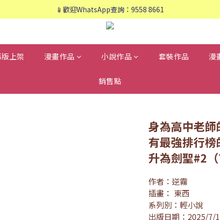
📱歡迎WhatsApp查詢：9558 8661
📱歡迎WhatsApp查詢：9558 8661
❤️會員專享：🛍購物滿💰HK$800，🚚免運費❤️
📱歡迎WhatsApp查詢：9558 8661
再版上架
漫畫作品
小說作品
套裝作品
漫
銷售點
身為高中老師
有最強排行榜
升為劍聖#2
作者：逆霧
插畫： 東西
系列別：輕小說
出版日期：2025/7/1