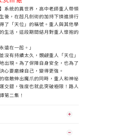
.3cm 紙
】系統的異世界，高中老師重人帶領
生後，在超凡劍術的加持下擠進排行
得了「天位」的稱號。重人與其他學
的生活，這段期間結月對重人懷抱的
永遠在一起。」
並沒有持續太久，覬覦重人「天位」
地出現。為了保障自身安全，也為了
決心要磨練自己，變得更強。
的宿敵伸出魔爪的同時，重人和神祕
運交錯，強度也就此突破極限！路人
譚第二集！