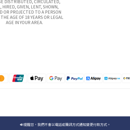
E DISTRIBUTED, CIRCULATED,
, HIRED, GIVEN, LENT, SHOWN,
D OR PROJECTED TO A PERSON
THE AGE OF 18 YEARS OR LEGAL
AGE IN YOUR AREA.
🔊提醒您，我們不會以電話或簡訊方式通知變更付款方式。