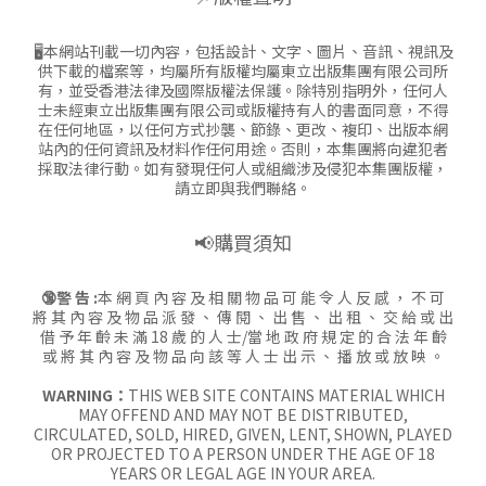
🖥本網站刊載一切內容，包括設計、文字、圖片、音訊、視訊及
供下載的檔案等，均屬所有版權均屬東立出版集團有限公司所
有，並受香港法律及國際版權法保護。除特別指明外，任何人
士未經東立出版集團有限公司或版權持有人的書面同意，不得
在任何地區，以任何方式抄襲、節錄、更改、複印、出版本網
站內的任何資訊及材料作任何用途。否則，本集團將向違犯者
採取法律行動。如有發現任何人或組織涉及侵犯本集團版權，
請立即與我們聯絡。
📢購買須知
🔞警 告 :
本 網 頁 內 容 及 相 關 物 品 可 能 令 人 反 感 ， 不 可
將 其 內 容 及 物 品 派 發 、 傳 閱 、 出 售 、 出 租 、 交 給 或 出
借 予 年 齡 未 滿 18 歲 的 人 士/當 地 政 府 規 定 的 合 法 年 齡
或 將 其 內 容 及 物 品 向 該 等 人 士 出 示 、 播 放 或 放 映 。
WARNING：
THIS WEB SITE CONTAINS MATERIAL WHICH
MAY OFFEND AND MAY NOT BE DISTRIBUTED,
CIRCULATED, SOLD, HIRED, GIVEN, LENT, SHOWN, PLAYED
OR PROJECTED TO A PERSON UNDER THE AGE OF 18
YEARS OR LEGAL AGE IN YOUR AREA.