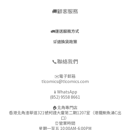
🚚顧客服務
🚛
運送服務方式
🛒
退換貨政策
📞聯絡我們
✉️電子郵箱
tlcomics@tlcomics.com
📱WhatsApp
(852) 9558 8661
🏠北角專門店
香港北角渣華道321號柯達大廈第二期1207室（港鐵鰂魚涌C出
口）
⏰營業時間
星期一至五 10:00AM-6:00PM