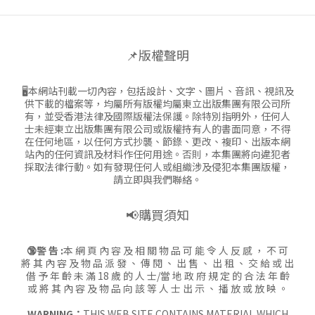
📌版權聲明
🖥本網站刊載一切內容，包括設計、文字、圖片、音訊、視訊及
供下載的檔案等，均屬所有版權均屬東立出版集團有限公司所
有，並受香港法律及國際版權法保護。除特別指明外，任何人
士未經東立出版集團有限公司或版權持有人的書面同意，不得
在任何地區，以任何方式抄襲、節錄、更改、複印、出版本網
站內的任何資訊及材料作任何用途。否則，本集團將向違犯者
採取法律行動。如有發現任何人或組織涉及侵犯本集團版權，
請立即與我們聯絡。
📢購買須知
🔞警 告 :
本 網 頁 內 容 及 相 關 物 品 可 能 令 人 反 感 ， 不 可
將 其 內 容 及 物 品 派 發 、 傳 閱 、 出 售 、 出 租 、 交 給 或 出
借 予 年 齡 未 滿 18 歲 的 人 士/當 地 政 府 規 定 的 合 法 年 齡
或 將 其 內 容 及 物 品 向 該 等 人 士 出 示 、 播 放 或 放 映 。
WARNING：
THIS WEB SITE CONTAINS MATERIAL WHICH