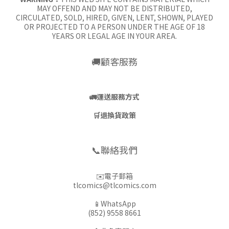
MAY OFFEND AND MAY NOT BE DISTRIBUTED,
CIRCULATED, SOLD, HIRED, GIVEN, LENT, SHOWN, PLAYED
OR PROJECTED TO A PERSON UNDER THE AGE OF 18
YEARS OR LEGAL AGE IN YOUR AREA.
🚚顧客服務
🚛
運送服務方式
🛒
退換貨政策
📞聯絡我們
✉️電子郵箱
tlcomics@tlcomics.com
📱WhatsApp
(852) 9558 8661