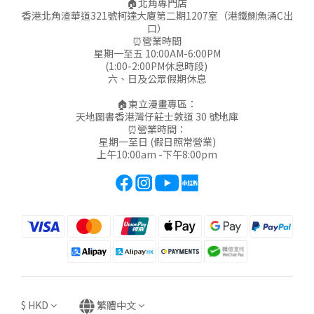
🏠北角專門店
香港北角渣華道321號柯達大廈第二期1207室（港鐵鰂魚涌C出
口）
⏰營業時間
星期一至五 10:00AM-6:00PM
(1:00-2:00PM休息時段)
六、日及公眾假期休息
🏠東立漫畫專區：
天地圖書香港灣仔莊士敦道 30 號地庫
⏰營業時間：
星期一至日 (假日照常營業)
上午10:00am -下午8:00pm
$
HKD
繁體中文