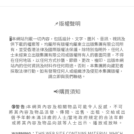
📌版權聲明
🖥本網站刊載一切內容，包括設計、文字、圖片、音訊、視訊及
供下載的檔案等，均屬所有版權均屬東立出版集團有限公司所
有，並受香港法律及國際版權法保護。除特別指明外，任何人
士未經東立出版集團有限公司或版權持有人的書面同意，不得
在任何地區，以任何方式抄襲、節錄、更改、複印、出版本網
站內的任何資訊及材料作任何用途。否則，本集團將向違犯者
採取法律行動。如有發現任何人或組織涉及侵犯本集團版權，
請立即與我們聯絡。
📢購買須知
🔞警 告 :
本 網 頁 內 容 及 相 關 物 品 可 能 令 人 反 感 ， 不 可
將 其 內 容 及 物 品 派 發 、 傳 閱 、 出 售 、 出 租 、 交 給 或 出
借 予 年 齡 未 滿 18 歲 的 人 士/當 地 政 府 規 定 的 合 法 年 齡
或 將 其 內 容 及 物 品 向 該 等 人 士 出 示 、 播 放 或 放 映 。
WARNING：
THIS WEB SITE CONTAINS MATERIAL WHICH