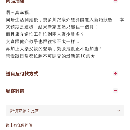
商品描述
啊～真幸福。
同居生活開始後，勢多川跟康介總算能進入新婚狀態──本
來預期是這樣，結果新家竟然只能住一個月！
而且康介還忙工作忙到兩人聚少離多？
支倉跟健介似乎也跟往常不太一樣…
再加上大柴父親的登場，緊張混亂正不斷加速！
戀愛跟日常都忙到不可開交的最新第10集★
送貨及付款方式
顧客評價
尚未有任何評價