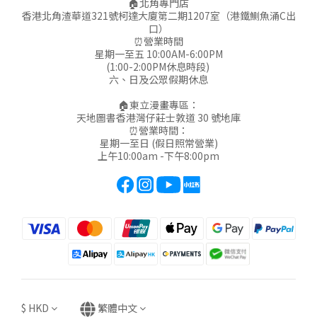
🏠北角專門店
香港北角渣華道321號柯達大廈第二期1207室（港鐵鰂魚涌C出
口）
⏰營業時間
星期一至五 10:00AM-6:00PM
(1:00-2:00PM休息時段)
六、日及公眾假期休息
🏠東立漫畫專區：
天地圖書香港灣仔莊士敦道 30 號地庫
⏰營業時間：
星期一至日 (假日照常營業)
上午10:00am -下午8:00pm
$
HKD
繁體中文