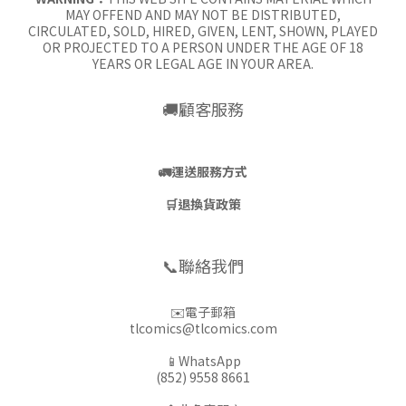
MAY OFFEND AND MAY NOT BE DISTRIBUTED,
CIRCULATED, SOLD, HIRED, GIVEN, LENT, SHOWN, PLAYED
OR PROJECTED TO A PERSON UNDER THE AGE OF 18
YEARS OR LEGAL AGE IN YOUR AREA.
🚚顧客服務
🚛
運送服務方式
🛒
退換貨政策
📞聯絡我們
✉️電子郵箱
tlcomics@tlcomics.com
📱WhatsApp
(852) 9558 8661