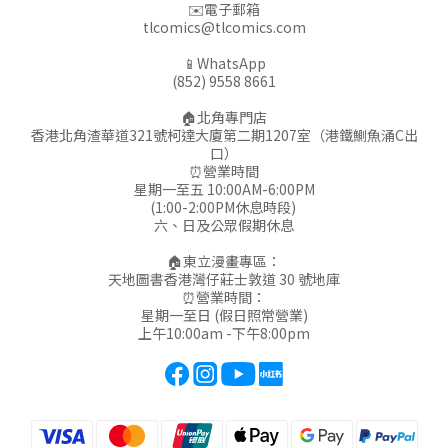
✉️電子郵箱
tlcomics@tlcomics.com
📱WhatsApp
(852) 9558 8661
🏠北角專門店
香港北角渣華道321號柯達大廈第二期1207室（港鐵鰂魚涌C出
口）
⏰營業時間
星期一至五 10:00AM-6:00PM
(1:00-2:00PM休息時段)
六、日及公眾假期休息
🏠東立漫畫專區：
天地圖書香港灣仔莊士敦道 30 號地庫
⏰營業時間：
星期一至日 (假日照常營業)
上午10:00am -下午8:00pm