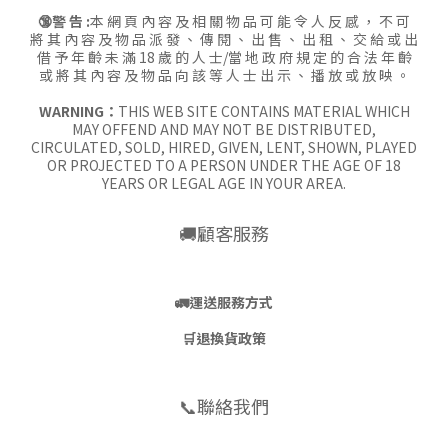
🔞警 告 :
本 網 頁 內 容 及 相 關 物 品 可 能 令 人 反 感 ， 不 可
將 其 內 容 及 物 品 派 發 、 傳 閱 、 出 售 、 出 租 、 交 給 或 出
借 予 年 齡 未 滿 18 歲 的 人 士/當 地 政 府 規 定 的 合 法 年 齡
或 將 其 內 容 及 物 品 向 該 等 人 士 出 示 、 播 放 或 放 映 。
WARNING：
THIS WEB SITE CONTAINS MATERIAL WHICH
MAY OFFEND AND MAY NOT BE DISTRIBUTED,
CIRCULATED, SOLD, HIRED, GIVEN, LENT, SHOWN, PLAYED
OR PROJECTED TO A PERSON UNDER THE AGE OF 18
YEARS OR LEGAL AGE IN YOUR AREA.
🚚顧客服務
🚛
運送服務方式
🛒
退換貨政策
📞聯絡我們