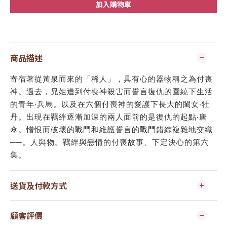
加入購物車
商品描述
寄宿著從黃泉而來的「稀人」，具有心的器物稱之為付喪
神。過去，兄姐遭到付喪神殺害而誓言復仇的圍繞下生活
的青年‧兵馬。以及在六個付喪神的愛護下長大的閨女‧牡
丹。出現在羈絆逐漸加深的兩人面前的是復仇的起點‧唐
傘。憎恨而破壞的戰鬥和維護誓言的戰鬥錯綜複雜地交織
──。人與物。羈絆與戀情的付喪故事、下定決心的第六
集。
送貨及付款方式
顧客評價