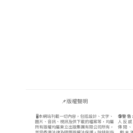
📌版權聲明
🖥本網站刊載一切內容，包括設計、文字、
🔞警 告 
圖片、音訊、視訊及供下載的檔案等，均屬
人 反 感
所有版權均屬東立出版集團有限公司所有，
傳 閱 、
並受香港法律及國際版權法保護。除特別指
齡 未 滿