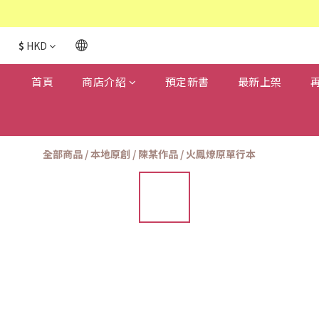
$
HKD
首頁
商店介紹
預定新書
最新上架
全部商品
/
本地原創
/
陳某作品
/
火鳳燎原單行本