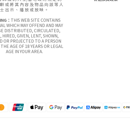
 齡 或 將 其 內 容 及 物 品 向 該 等 人
士 出 示 、 播 放 或 放 映 。
ING：
THIS WEB SITE CONTAINS
AL WHICH MAY OFFEND AND MAY
E DISTRIBUTED, CIRCULATED,
, HIRED, GIVEN, LENT, SHOWN,
D OR PROJECTED TO A PERSON
THE AGE OF 18 YEARS OR LEGAL
AGE IN YOUR AREA.