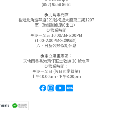
(852) 9558 8661
🏠北角專門店
香港北角渣華道321號柯達大廈第二期1207
室（港鐵鰂魚涌C出口）
⏰營業時間
星期一至五 10:00AM-6:00PM
(1:00-2:00PM休息時段)
六、日及公眾假期休息
🏠東立漫畫專區：
天地圖書香港灣仔莊士敦道 30 號地庫
⏰營業時間：
星期一至日 (假日照常營業)
上午10:00am -下午8:00pm