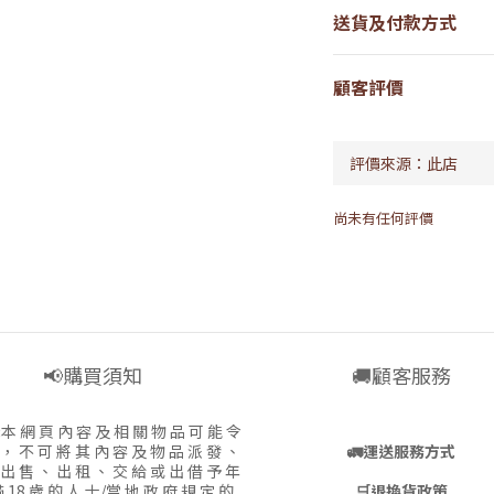
送貨及付款方式
顧客評價
尚未有任何評價
📢購買須知
🚚顧客服務
:
本 網 頁 內 容 及 相 關 物 品 可 能 令
 ， 不 可 將 其 內 容 及 物 品 派 發 、
🚛
運送服務方式
 出 售 、 出 租 、 交 給 或 出 借 予 年
 18 歲 的 人 士/當 地 政 府 規 定 的
🛒
退換貨政策