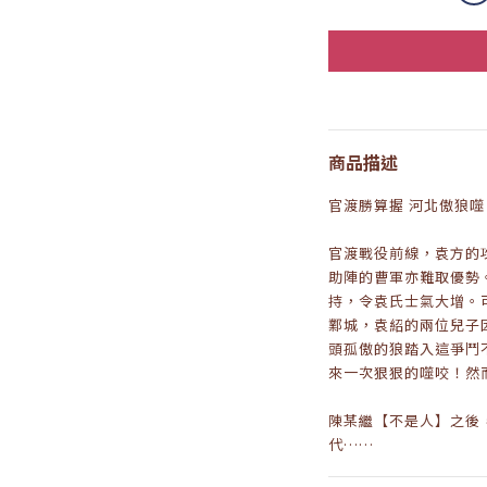
商品描述
官渡勝算握 河北傲狼噬
官渡戰役前線，袁方的
助陣的曹軍亦難取優勢
持，令袁氏士氣大增。
鄴城，袁紹的兩位兒子
頭孤傲的狼踏入這爭鬥
來一次狠狠的噬咬！然
陳某繼【不是人】之後
代……