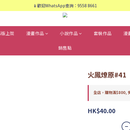
📱歡迎WhatsApp查詢：9558 8661
📱歡迎WhatsApp查詢：9558 8661
❤️會員專享：🛍購物滿💰HK$800，🚚免運費❤️
📱歡迎WhatsApp查詢：9558 8661
再版上架
漫畫作品
小說作品
套裝作品
漫
銷售點
火鳳燎原#41
全店，購物滿$800, 
HK$40.00