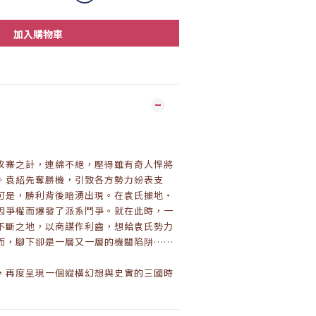
加入購物車
攻寨之計，連綿不絕，壓得雖有奇人悍將
。袁紹先奪勝機，引致各方勢力紛表支
可是，勝利背後暗湧出現。在袁氏據地‧
因爭權而爆發了派系鬥爭。就在此時，一
不斷之地，以商謀作利齒，想給袁氏勢力
而，腳下卻是一層又一層的機關陷阱……
，再度呈現一個縱橫幻想與史實的三國時