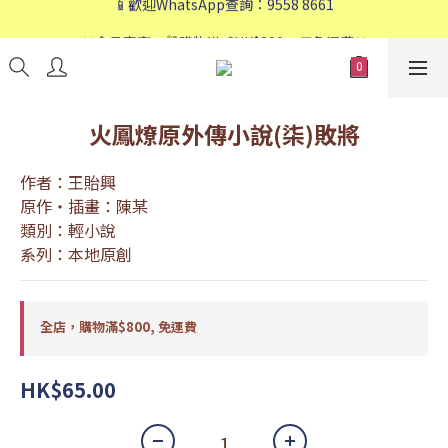
📱歡迎WhatsApp查詢：9558 8661
❤️會員專享：🛍購物滿💰HK$800，🚚免運費❤️
📱歡迎WhatsApp查詢：9558 8661
火鳳燎原外傳小說(柒)敗將
作者：王貽興
原作・插畫：陳某
類別：輕小說
系列：本地原創
全店，購物滿$800, 免運費
HK$65.00