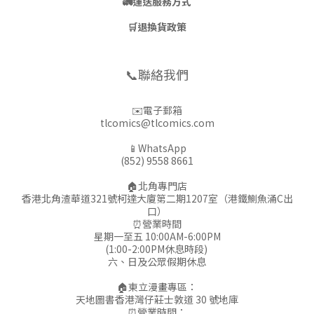
🚛
運送服務方式
🛒
退換貨政策
📞聯絡我們
✉️電子郵箱
tlcomics@tlcomics.com
📱WhatsApp
(852) 9558 8661
🏠北角專門店
香港北角渣華道321號柯達大廈第二期1207室（港鐵鰂魚涌C出
口）
⏰營業時間
星期一至五 10:00AM-6:00PM
(1:00-2:00PM休息時段)
六、日及公眾假期休息
🏠東立漫畫專區：
天地圖書香港灣仔莊士敦道 30 號地庫
⏰營業時間：