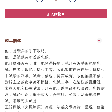
加入購物車
商品描述
他，是殘兵的手下敗將。
他，是被叛徒斬首的忠僕。
他什麼都沒有，唯一能夠憑恃的，就只有近乎偏執的忠
誠。忠者，敬也，從心中聲。故他習慣自言自語，聽從心
中誠摯的呼喚。誠者，信也，從言成聲。故他無征不信，
對於主公的命令從不懷疑。忠誠二字，在這樣的亂世裡，
太多人把它掛在嘴邊，只有他，以生命堅毅貫徹。忠於信
念，誠於生命，縱千萬人，吾亦往。如果，活著就是忠
誠。那麼死去就是......
王貽興以《火鳳燎原》為經，演義文學為緯，呈現一個縱