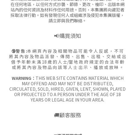
在任何地區，以任何方式抄襲、節錄、更改、複印、出版本網
站內的任何資訊及材料作任何用途。否則，本集團將向違犯者
採取法律行動。如有發現任何人或組織涉及侵犯本集團版權，
請立即與我們聯絡。
📢購買須知
🔞警 告 :
本 網 頁 內 容 及 相 關 物 品 可 能 令 人 反 感 ， 不 可
將 其 內 容 及 物 品 派 發 、 傳 閱 、 出 售 、 出 租 、 交 給 或 出
借 予 年 齡 未 滿 18 歲 的 人 士/當 地 政 府 規 定 的 合 法 年 齡
或 將 其 內 容 及 物 品 向 該 等 人 士 出 示 、 播 放 或 放 映 。
WARNING：
THIS WEB SITE CONTAINS MATERIAL WHICH
MAY OFFEND AND MAY NOT BE DISTRIBUTED,
CIRCULATED, SOLD, HIRED, GIVEN, LENT, SHOWN, PLAYED
OR PROJECTED TO A PERSON UNDER THE AGE OF 18
YEARS OR LEGAL AGE IN YOUR AREA.
🚚顧客服務