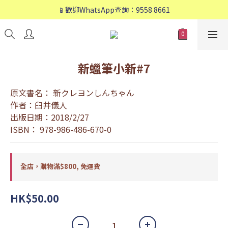
📱歡迎WhatsApp查詢：9558 8661
📱歡迎WhatsApp查詢：9558 8661
❤️會員專享：🛍購物滿💰HK$800，🚚免運費❤️
📱歡迎WhatsApp查詢：9558 8661
新蠟筆小新#7
原文書名： 新クレヨンしんちゃん
作者：臼井儀人
出版日期：2018/2/27
ISBN： 978-986-486-670-0
全店，購物滿$800, 免運費
HK$50.00