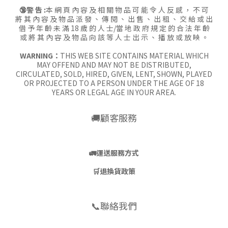
🔞警 告 :
本 網 頁 內 容 及 相 關 物 品 可 能 令 人 反 感 ， 不 可
將 其 內 容 及 物 品 派 發 、 傳 閱 、 出 售 、 出 租 、 交 給 或 出
借 予 年 齡 未 滿 18 歲 的 人 士/當 地 政 府 規 定 的 合 法 年 齡
或 將 其 內 容 及 物 品 向 該 等 人 士 出 示 、 播 放 或 放 映 。
WARNING：
THIS WEB SITE CONTAINS MATERIAL WHICH
MAY OFFEND AND MAY NOT BE DISTRIBUTED,
CIRCULATED, SOLD, HIRED, GIVEN, LENT, SHOWN, PLAYED
OR PROJECTED TO A PERSON UNDER THE AGE OF 18
YEARS OR LEGAL AGE IN YOUR AREA.
🚚顧客服務
🚛
運送服務方式
🛒
退換貨政策
📞聯絡我們