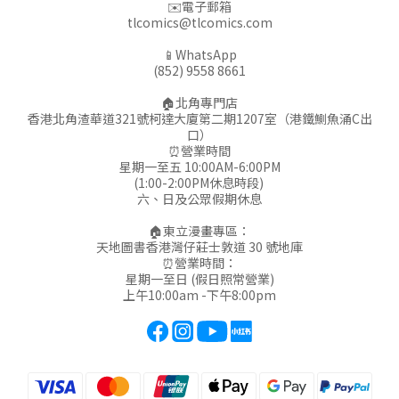
✉️電子郵箱
tlcomics@tlcomics.com
📱WhatsApp
(852) 9558 8661
🏠北角專門店
香港北角渣華道321號柯達大廈第二期1207室（港鐵鰂魚涌C出
口）
⏰營業時間
星期一至五 10:00AM-6:00PM
(1:00-2:00PM休息時段)
六、日及公眾假期休息
🏠東立漫畫專區：
天地圖書香港灣仔莊士敦道 30 號地庫
⏰營業時間：
星期一至日 (假日照常營業)
上午10:00am -下午8:00pm