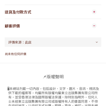
送貨及付款方式
顧客評價
尚未有任何評價
📌版權聲明
🖥本網站刊載一切內容，包括設計、文字、圖片、音訊、視訊及
供下載的檔案等，均屬所有版權均屬東立出版集團有限公司所
有，並受香港法律及國際版權法保護。除特別指明外，任何人
士未經東立出版集團有限公司或版權持有人的書面同意，不得
在任何地區，以任何方式抄襲、節錄、更改、複印、出版本網