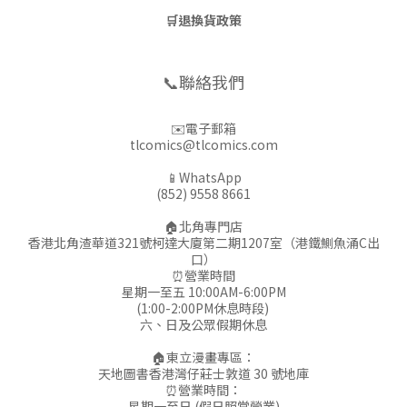
🛒
退換貨政策
📞聯絡我們
✉️電子郵箱
tlcomics@tlcomics.com
📱WhatsApp
(852) 9558 8661
🏠北角專門店
香港北角渣華道321號柯達大廈第二期1207室（港鐵鰂魚涌C出
口）
⏰營業時間
星期一至五 10:00AM-6:00PM
(1:00-2:00PM休息時段)
六、日及公眾假期休息
🏠東立漫畫專區：
天地圖書香港灣仔莊士敦道 30 號地庫
⏰營業時間：
星期一至日 (假日照常營業)