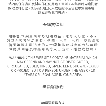
站內的任何資訊及材料作任何用途。否則，本集團將向違犯者
採取法律行動。如有發現任何人或組織涉及侵犯本集團版權，
請立即與我們聯絡。
📢購買須知
🔞警 告 :
本 網 頁 內 容 及 相 關 物 品 可 能 令 人 反 感 ， 不 可
將 其 內 容 及 物 品 派 發 、 傳 閱 、 出 售 、 出 租 、 交 給 或 出
借 予 年 齡 未 滿 18 歲 的 人 士/當 地 政 府 規 定 的 合 法 年 齡
或 將 其 內 容 及 物 品 向 該 等 人 士 出 示 、 播 放 或 放 映 。
WARNING：
THIS WEB SITE CONTAINS MATERIAL WHICH
MAY OFFEND AND MAY NOT BE DISTRIBUTED,
CIRCULATED, SOLD, HIRED, GIVEN, LENT, SHOWN, PLAYED
OR PROJECTED TO A PERSON UNDER THE AGE OF 18
YEARS OR LEGAL AGE IN YOUR AREA.
🚚顧客服務
🚛
運送服務方式