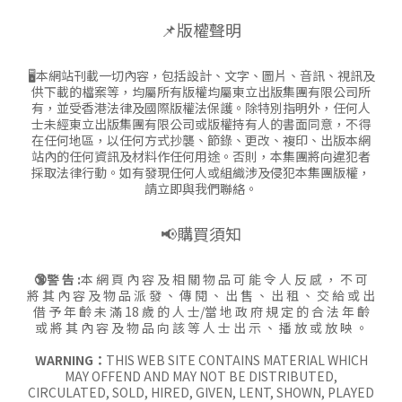
📌版權聲明
🖥本網站刊載一切內容，包括設計、文字、圖片、音訊、視訊及
供下載的檔案等，均屬所有版權均屬東立出版集團有限公司所
有，並受香港法律及國際版權法保護。除特別指明外，任何人
士未經東立出版集團有限公司或版權持有人的書面同意，不得
在任何地區，以任何方式抄襲、節錄、更改、複印、出版本網
站內的任何資訊及材料作任何用途。否則，本集團將向違犯者
採取法律行動。如有發現任何人或組織涉及侵犯本集團版權，
請立即與我們聯絡。
📢購買須知
🔞警 告 :
本 網 頁 內 容 及 相 關 物 品 可 能 令 人 反 感 ， 不 可
將 其 內 容 及 物 品 派 發 、 傳 閱 、 出 售 、 出 租 、 交 給 或 出
借 予 年 齡 未 滿 18 歲 的 人 士/當 地 政 府 規 定 的 合 法 年 齡
或 將 其 內 容 及 物 品 向 該 等 人 士 出 示 、 播 放 或 放 映 。
WARNING：
THIS WEB SITE CONTAINS MATERIAL WHICH
MAY OFFEND AND MAY NOT BE DISTRIBUTED,
CIRCULATED, SOLD, HIRED, GIVEN, LENT, SHOWN, PLAYED