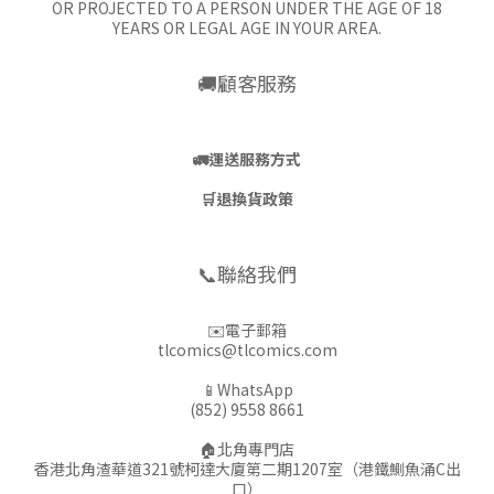
OR PROJECTED TO A PERSON UNDER THE AGE OF 18
YEARS OR LEGAL AGE IN YOUR AREA.
🚚顧客服務
🚛
運送服務方式
🛒
退換貨政策
📞聯絡我們
✉️電子郵箱
tlcomics@tlcomics.com
📱WhatsApp
(852) 9558 8661
🏠北角專門店
香港北角渣華道321號柯達大廈第二期1207室（港鐵鰂魚涌C出
口）