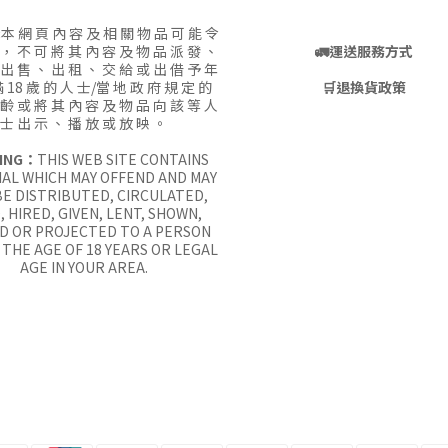
:
本 網 頁 內 容 及 相 關 物 品 可 能 令
 ， 不 可 將 其 內 容 及 物 品 派 發 、
🚛
運送服務方式
 出 售 、 出 租 、 交 給 或 出 借 予 年
 18 歲 的 人 士/當 地 政 府 規 定 的
🛒
退換貨政策
 齡 或 將 其 內 容 及 物 品 向 該 等 人
士 出 示 、 播 放 或 放 映 。
ING：
THIS WEB SITE CONTAINS
AL WHICH MAY OFFEND AND MAY
E DISTRIBUTED, CIRCULATED,
, HIRED, GIVEN, LENT, SHOWN,
D OR PROJECTED TO A PERSON
THE AGE OF 18 YEARS OR LEGAL
AGE IN YOUR AREA.