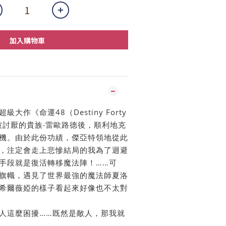
加入購物車
大作《命運48（Destiny Forty
位被討厭的貴族‧雷歐路德後，順利地克
機。由於此份功績，傑亞特領地從此
，注定會走上悲慘結局的我為了迴避
手段就是復活轉移魔法陣！……可
旗幟，遇見了世界最強的魔法師夏洛
希爾薇婭的樣子看起來好像也不太對
人這麼困擾……既然是敵人，那我就