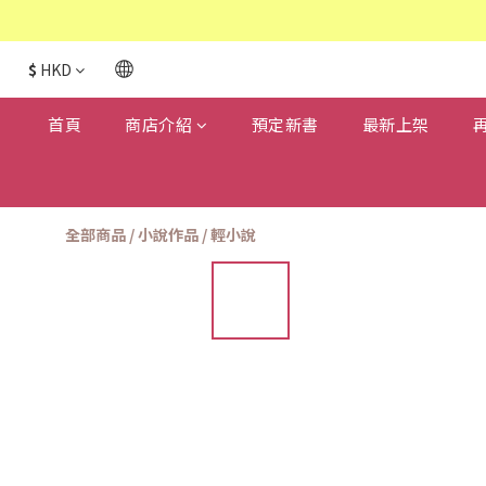
$
HKD
首頁
商店介紹
預定新書
最新上架
全部商品
/
小說作品
/
輕小說