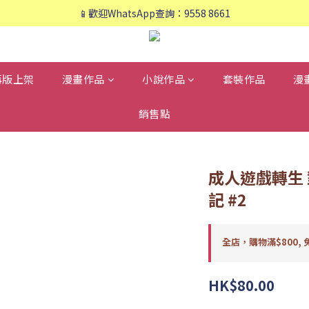
📱歡迎WhatsApp查詢：9558 8661
📱歡迎WhatsApp查詢：9558 8661
❤️會員專享：🛍購物滿💰HK$800，🚚免運費❤️
📱歡迎WhatsApp查詢：9558 8661
再版上架
漫畫作品
小說作品
套裝作品
漫
銷售點
成人遊戲轉生
記 #2
全店，購物滿$800, 
HK$80.00