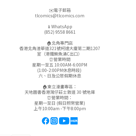
✉️電子郵箱
tlcomics@tlcomics.com
📱WhatsApp
(852) 9558 8661
🏠北角專門店
香港北角渣華道321號柯達大廈第二期1207
室（港鐵鰂魚涌C出口）
⏰營業時間
星期一至五 10:00AM-6:00PM
(1:00-2:00PM休息時段)
六、日及公眾假期休息
🏠東立漫畫專區：
天地圖書香港灣仔莊士敦道 30 號地庫
⏰營業時間：
星期一至日 (假日照常營業)
上午10:00am -下午8:00pm