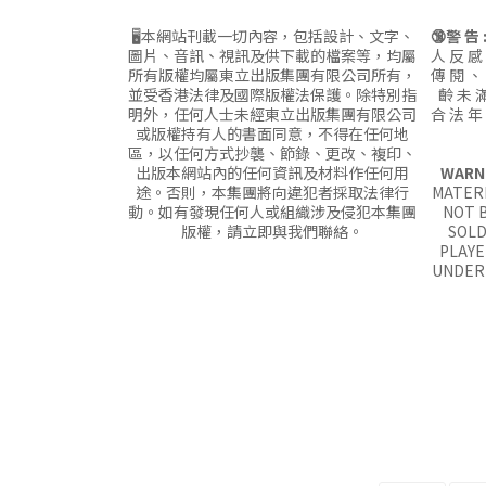
🖥本網站刊載一切內容，包括設計、文字、
🔞警 告 
圖片、音訊、視訊及供下載的檔案等，均屬
人 反 感
所有版權均屬東立出版集團有限公司所有，
傳 閱 、
並受香港法律及國際版權法保護。除特別指
齡 未 滿
明外，任何人士未經東立出版集團有限公司
合 法 年
或版權持有人的書面同意，不得在任何地
區，以任何方式抄襲、節錄、更改、複印、
出版本網站內的任何資訊及材料作任何用
WARN
途。否則，本集團將向違犯者採取法律行
MATERI
動。如有發現任何人或組織涉及侵犯本集團
NOT B
版權，請立即與我們聯絡。
SOLD
PLAYE
UNDER 