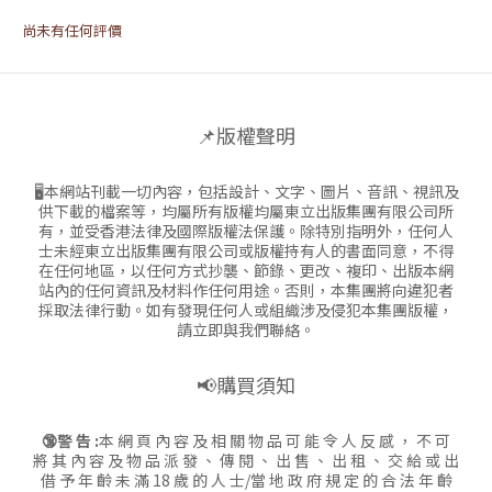
尚未有任何評價
📌版權聲明
🖥本網站刊載一切內容，包括設計、文字、圖片、音訊、視訊及
供下載的檔案等，均屬所有版權均屬東立出版集團有限公司所
有，並受香港法律及國際版權法保護。除特別指明外，任何人
士未經東立出版集團有限公司或版權持有人的書面同意，不得
在任何地區，以任何方式抄襲、節錄、更改、複印、出版本網
站內的任何資訊及材料作任何用途。否則，本集團將向違犯者
採取法律行動。如有發現任何人或組織涉及侵犯本集團版權，
請立即與我們聯絡。
📢購買須知
🔞警 告 :
本 網 頁 內 容 及 相 關 物 品 可 能 令 人 反 感 ， 不 可
將 其 內 容 及 物 品 派 發 、 傳 閱 、 出 售 、 出 租 、 交 給 或 出
借 予 年 齡 未 滿 18 歲 的 人 士/當 地 政 府 規 定 的 合 法 年 齡