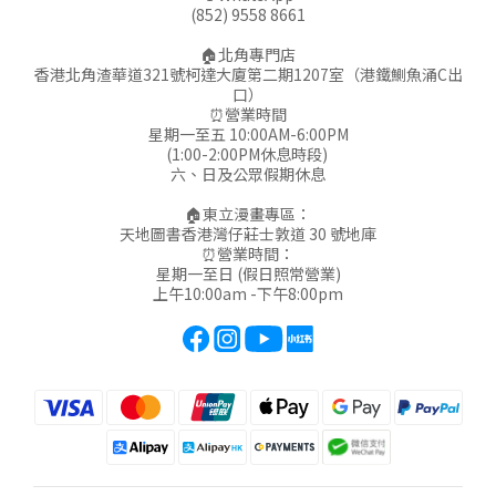
(852) 9558 8661
🏠北角專門店
香港北角渣華道321號柯達大廈第二期1207室（港鐵鰂魚涌C出
口）
⏰營業時間
星期一至五 10:00AM-6:00PM
(1:00-2:00PM休息時段)
六、日及公眾假期休息
🏠東立漫畫專區：
天地圖書香港灣仔莊士敦道 30 號地庫
⏰營業時間：
星期一至日 (假日照常營業)
上午10:00am -下午8:00pm