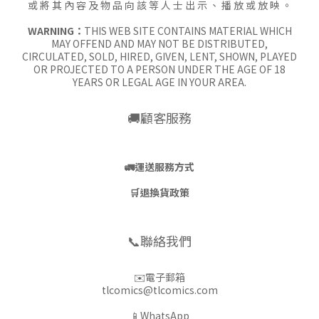
或 將 其 內 容 及 物 品 向 該 等 人 士 出 示 、 播 放 或 放 映 。
WARNING：
THIS WEB SITE CONTAINS MATERIAL WHICH
MAY OFFEND AND MAY NOT BE DISTRIBUTED,
CIRCULATED, SOLD, HIRED, GIVEN, LENT, SHOWN, PLAYED
OR PROJECTED TO A PERSON UNDER THE AGE OF 18
YEARS OR LEGAL AGE IN YOUR AREA.
🚚顧客服務
🚛
運送服務方式
🛒
退換貨政策
📞聯絡我們
✉️電子郵箱
tlcomics@tlcomics.com
📱WhatsApp