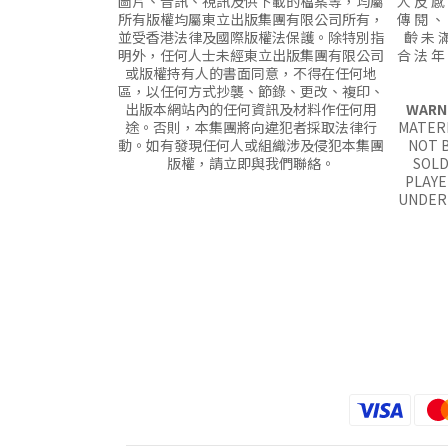
圖片、音訊、視訊及供下載的檔案等，均屬
人 反 感
所有版權均屬東立出版集團有限公司所有，
傳 閱 、
並受香港法律及國際版權法保護。除特別指
齡 未 滿
明外，任何人士未經東立出版集團有限公司
合 法 年
或版權持有人的書面同意，不得在任何地
區，以任何方式抄襲、節錄、更改、複印、
出版本網站內的任何資訊及材料作任何用
WARN
途。否則，本集團將向違犯者採取法律行
MATERI
動。如有發現任何人或組織涉及侵犯本集團
NOT B
版權，請立即與我們聯絡。
SOLD
PLAYE
UNDER 