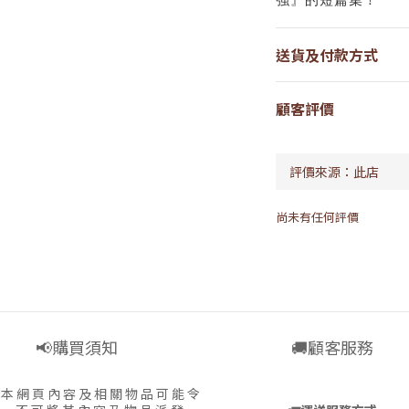
送貨及付款方式
顧客評價
尚未有任何評價
📢購買須知
🚚顧客服務
:
本 網 頁 內 容 及 相 關 物 品 可 能 令