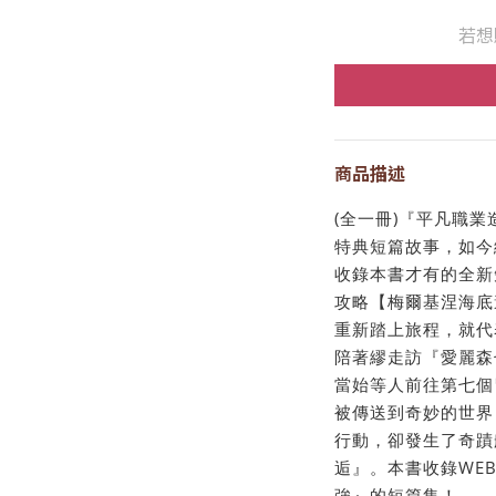
若想
商品描述
(全一冊)『平凡職
特典短篇故事，如今
收錄本書才有的全新
攻略【梅爾基涅海底
重新踏上旅程，就代
陪著繆走訪『愛麗森
當始等人前往第七個
被傳送到奇妙的世界
行動，卻發生了奇蹟
逅』。本書收錄WE
強』的短篇集！