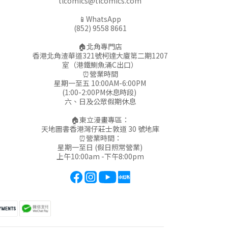
tlcomics@tlcomics.com
📱WhatsApp
(852) 9558 8661
🏠北角專門店
香港北角渣華道321號柯達大廈第二期1207
室（港鐵鰂魚涌C出口）
⏰營業時間
星期一至五 10:00AM-6:00PM
(1:00-2:00PM休息時段)
六、日及公眾假期休息
🏠東立漫畫專區：
天地圖書香港灣仔莊士敦道 30 號地庫
⏰營業時間：
星期一至日 (假日照常營業)
上午10:00am -下午8:00pm