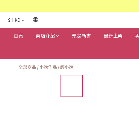
$
HKD
首頁
商店介紹
預定新書
最新上架
全部商品
/
小說作品
/
輕小說