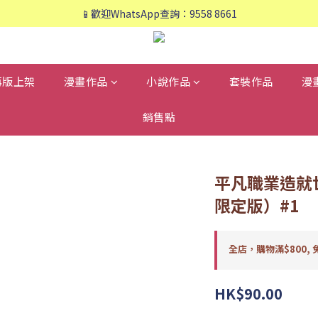
📱歡迎WhatsApp查詢：9558 8661
📱歡迎WhatsApp查詢：9558 8661
❤️會員專享：🛍購物滿💰HK$800，🚚免運費❤️
📱歡迎WhatsApp查詢：9558 8661
再版上架
漫畫作品
小說作品
套裝作品
漫
銷售點
平凡職業造就
限定版）#1
全店，購物滿$800, 
HK$90.00