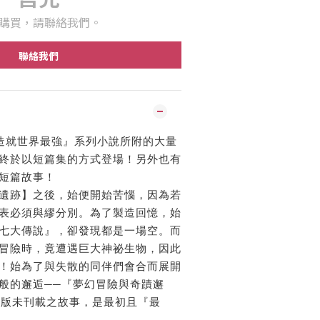
購買，請聯絡我們。
聯絡我們
業造就世界最強』系列小說所附的大量
終於以短篇集的方式登場！另外也有
短篇故事！
遺跡】之後，始便開始苦惱，因為若
表必須與繆分別。為了製造回憶，始
七大傳說』，卻發現都是一場空。而
冒險時，竟遭遇巨大神祕生物，因此
！始為了與失散的同伴們會合而展開
般的邂逅──『夢幻冒險與奇蹟邂
B版未刊載之故事，是最初且『最