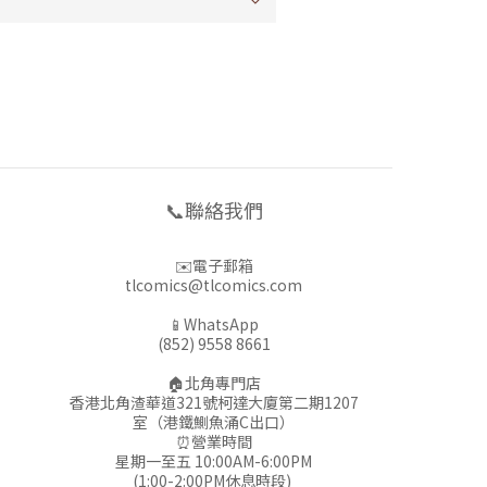
📞聯絡我們
✉️電子郵箱
tlcomics@tlcomics.com
📱WhatsApp
(852) 9558 8661
🏠北角專門店
香港北角渣華道321號柯達大廈第二期1207
室（港鐵鰂魚涌C出口）
⏰營業時間
星期一至五 10:00AM-6:00PM
(1:00-2:00PM休息時段)