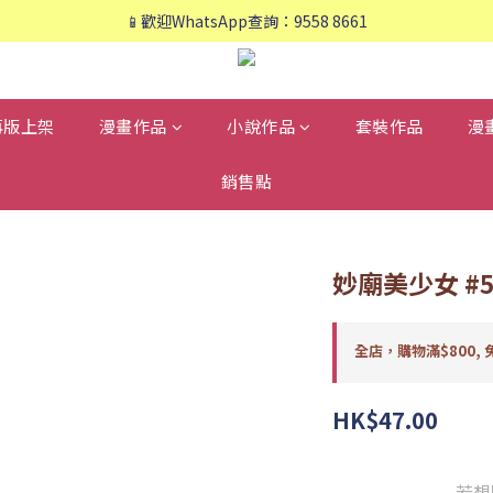
📱歡迎WhatsApp查詢：9558 8661
📱歡迎WhatsApp查詢：9558 8661
❤️會員專享：🛍購物滿💰HK$800，🚚免運費❤️
📱歡迎WhatsApp查詢：9558 8661
再版上架
漫畫作品
小說作品
套裝作品
漫
銷售點
妙廟美少女 #
全店，購物滿$800, 
HK$47.00
若想