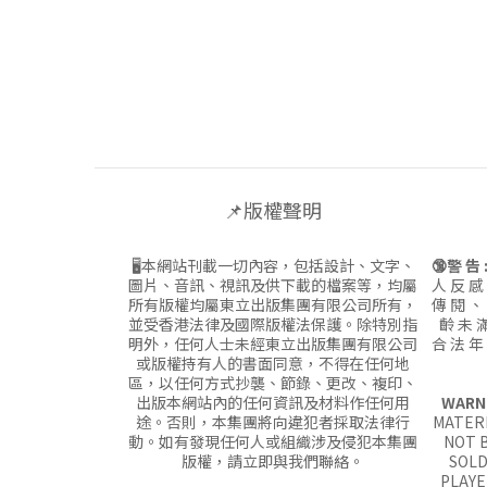
📌版權聲明
🖥本網站刊載一切內容，包括設計、文字、
🔞警 告 
圖片、音訊、視訊及供下載的檔案等，均屬
人 反 感
所有版權均屬東立出版集團有限公司所有，
傳 閱 、
並受香港法律及國際版權法保護。除特別指
齡 未 滿
明外，任何人士未經東立出版集團有限公司
合 法 年
或版權持有人的書面同意，不得在任何地
區，以任何方式抄襲、節錄、更改、複印、
出版本網站內的任何資訊及材料作任何用
WARN
途。否則，本集團將向違犯者採取法律行
MATERI
動。如有發現任何人或組織涉及侵犯本集團
NOT B
版權，請立即與我們聯絡。
SOLD
PLAYE