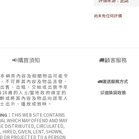
尚未有任何評價
📢購買須知
🚚顧客服務
:
本 網 頁 內 容 及 相 關 物 品 可 能 令
 ， 不 可 將 其 內 容 及 物 品 派 發 、
🚛
運送服務方式
 出 售 、 出 租 、 交 給 或 出 借 予 年
 18 歲 的 人 士/當 地 政 府 規 定 的
🛒
退換貨政策
 齡 或 將 其 內 容 及 物 品 向 該 等 人
士 出 示 、 播 放 或 放 映 。
ING：
THIS WEB SITE CONTAINS
AL WHICH MAY OFFEND AND MAY
E DISTRIBUTED, CIRCULATED,
, HIRED, GIVEN, LENT, SHOWN,
D OR PROJECTED TO A PERSON