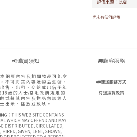
尚未有任何評價
📢購買須知
🚚顧客服務
:
本 網 頁 內 容 及 相 關 物 品 可 能 令
 ， 不 可 將 其 內 容 及 物 品 派 發 、
🚛
運送服務方式
 出 售 、 出 租 、 交 給 或 出 借 予 年
 18 歲 的 人 士/當 地 政 府 規 定 的
🛒
退換貨政策
 齡 或 將 其 內 容 及 物 品 向 該 等 人
士 出 示 、 播 放 或 放 映 。
ING：
THIS WEB SITE CONTAINS
AL WHICH MAY OFFEND AND MAY
E DISTRIBUTED, CIRCULATED,
, HIRED, GIVEN, LENT, SHOWN,
D OR PROJECTED TO A PERSON