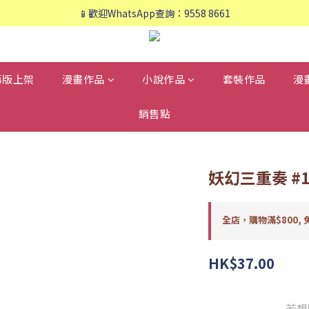
📱歡迎WhatsApp查詢：9558 8661
📱歡迎WhatsApp查詢：9558 8661
❤️會員專享：🛍購物滿💰HK$800，🚚免運費❤️
📱歡迎WhatsApp查詢：9558 8661
再版上架
漫畫作品
小說作品
套裝作品
漫
銷售點
妖幻三重奏 #1
全店，購物滿$800, 
HK$37.00
若想