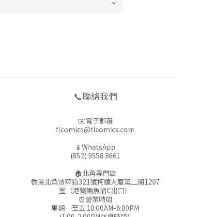
📞聯絡我們
✉️電子郵箱
tlcomics@tlcomics.com
📱WhatsApp
(852) 9558 8661
🏠北角專門店
香港北角渣華道321號柯達大廈第二期1207
室（港鐵鰂魚涌C出口）
⏰營業時間
星期一至五 10:00AM-6:00PM
(1:00-2:00PM休息時段)