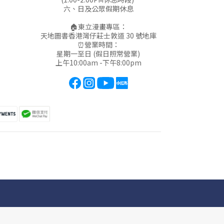
六、日及公眾假期休息
🏠東立漫畫專區：
天地圖書香港灣仔莊士敦道 30 號地庫
⏰營業時間：
星期一至日 (假日照常營業)
上午10:00am -下午8:00pm