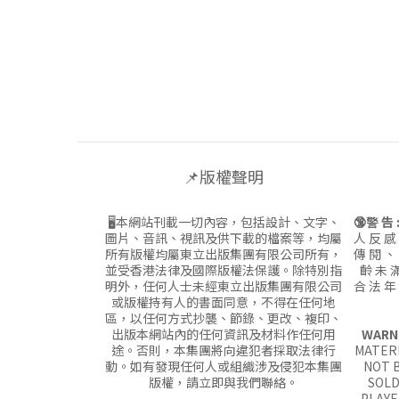
📌版權聲明
🖥本網站刊載一切內容，包括設計、文字、
🔞警 告 
圖片、音訊、視訊及供下載的檔案等，均屬
人 反 感
所有版權均屬東立出版集團有限公司所有，
傳 閱 、
並受香港法律及國際版權法保護。除特別指
齡 未 滿
明外，任何人士未經東立出版集團有限公司
合 法 年
或版權持有人的書面同意，不得在任何地
區，以任何方式抄襲、節錄、更改、複印、
出版本網站內的任何資訊及材料作任何用
WARN
途。否則，本集團將向違犯者採取法律行
MATERI
動。如有發現任何人或組織涉及侵犯本集團
NOT B
版權，請立即與我們聯絡。
SOLD
PLAYE