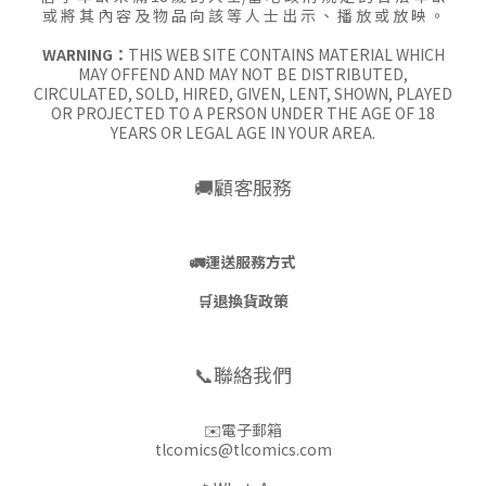
或 將 其 內 容 及 物 品 向 該 等 人 士 出 示 、 播 放 或 放 映 。
WARNING：
THIS WEB SITE CONTAINS MATERIAL WHICH
MAY OFFEND AND MAY NOT BE DISTRIBUTED,
CIRCULATED, SOLD, HIRED, GIVEN, LENT, SHOWN, PLAYED
OR PROJECTED TO A PERSON UNDER THE AGE OF 18
YEARS OR LEGAL AGE IN YOUR AREA.
🚚顧客服務
🚛
運送服務方式
🛒
退換貨政策
📞聯絡我們
✉️電子郵箱
tlcomics@tlcomics.com