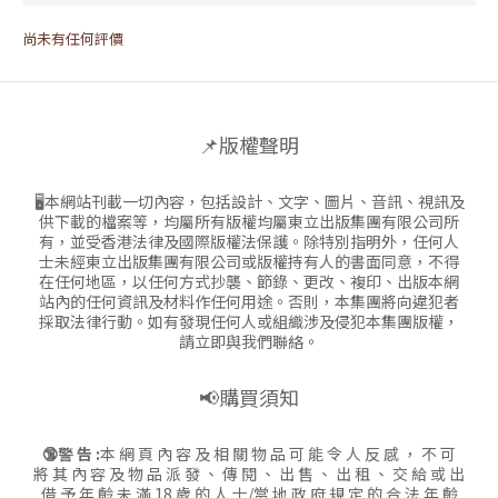
尚未有任何評價
📌版權聲明
🖥本網站刊載一切內容，包括設計、文字、圖片、音訊、視訊及
供下載的檔案等，均屬所有版權均屬東立出版集團有限公司所
有，並受香港法律及國際版權法保護。除特別指明外，任何人
士未經東立出版集團有限公司或版權持有人的書面同意，不得
在任何地區，以任何方式抄襲、節錄、更改、複印、出版本網
站內的任何資訊及材料作任何用途。否則，本集團將向違犯者
採取法律行動。如有發現任何人或組織涉及侵犯本集團版權，
請立即與我們聯絡。
📢購買須知
🔞警 告 :
本 網 頁 內 容 及 相 關 物 品 可 能 令 人 反 感 ， 不 可
將 其 內 容 及 物 品 派 發 、 傳 閱 、 出 售 、 出 租 、 交 給 或 出
借 予 年 齡 未 滿 18 歲 的 人 士/當 地 政 府 規 定 的 合 法 年 齡