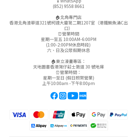
📱WhatsApp
(852) 9558 8661
🏠北角專門店
香港北角渣華道321號柯達大廈第二期1207室（港鐵鰂魚涌C出
口）
⏰營業時間
星期一至五 10:00AM-6:00PM
(1:00-2:00PM休息時段)
六、日及公眾假期休息
🏠東立漫畫專區：
天地圖書香港灣仔莊士敦道 30 號地庫
⏰營業時間：
星期一至日 (假日照常營業)
上午10:00am -下午8:00pm