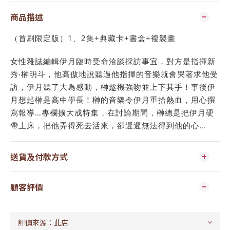
商品描述
（首刷限定版）1、2集+典藏卡+書盒+複製畫
女性雜誌編輯伊月臨時受命洽談採訪事宜，對方是指揮新
秀‧榊明斗，他高傲地說聽過他指揮的音樂就會哭著求他受
訪，伊月聽了大為感動，榊趁機強吻並上下其手！事後伊
月想起榊是高中學長！榊的音樂令伊月重拾熱血，用心撰
寫報導…專欄擴大成特集，在討論期間，榊總是把伊月硬
帶上床，把他弄得死去活來，卻遲遲無法得到他的心…
送貨及付款方式
顧客評價