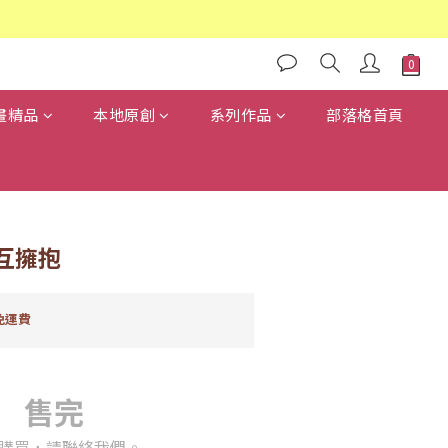
畫精品
本地原創
系列作品
部落格首頁
互擁抱
免運費
售完
購買，請聯絡我們。