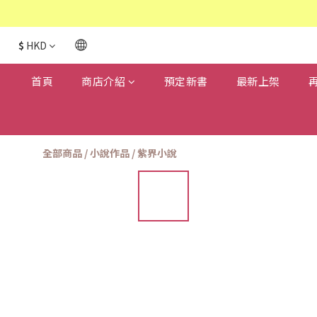
$
HKD
首頁
商店介紹
預定新書
最新上架
全部商品
/
小說作品
/
紫界小說