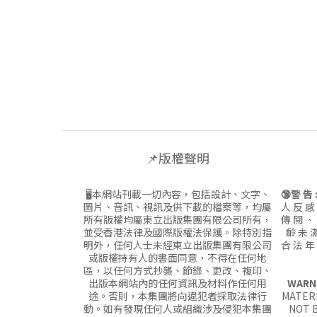
📌版權聲明
🖥本網站刊載一切內容，包括設計、文字、
🔞警 告 
圖片、音訊、視訊及供下載的檔案等，均屬
人 反 感
所有版權均屬東立出版集團有限公司所有，
傳 閱 、
並受香港法律及國際版權法保護。除特別指
齡 未 滿
明外，任何人士未經東立出版集團有限公司
合 法 年
或版權持有人的書面同意，不得在任何地
區，以任何方式抄襲、節錄、更改、複印、
出版本網站內的任何資訊及材料作任何用
WARN
途。否則，本集團將向違犯者採取法律行
MATERI
動。如有發現任何人或組織涉及侵犯本集團
NOT B