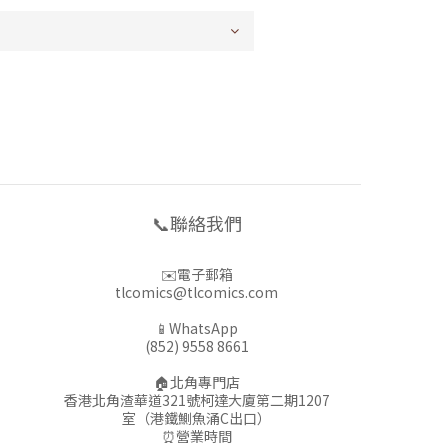
📞聯絡我們
✉️電子郵箱
tlcomics@tlcomics.com
📱WhatsApp
(852) 9558 8661
🏠北角專門店
香港北角渣華道321號柯達大廈第二期1207
室（港鐵鰂魚涌C出口）
⏰營業時間