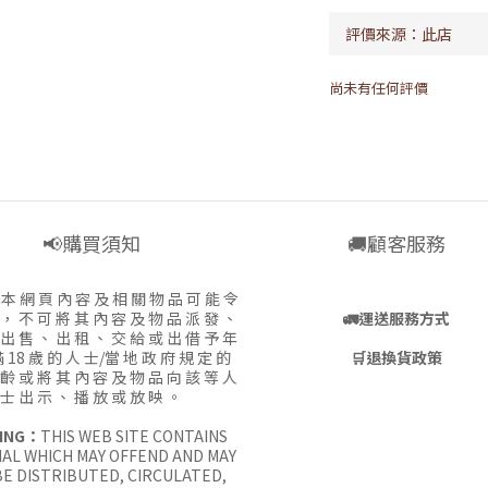
尚未有任何評價
📢購買須知
🚚顧客服務
:
本 網 頁 內 容 及 相 關 物 品 可 能 令
 ， 不 可 將 其 內 容 及 物 品 派 發 、
🚛
運送服務方式
 出 售 、 出 租 、 交 給 或 出 借 予 年
 18 歲 的 人 士/當 地 政 府 規 定 的
🛒
退換貨政策
 齡 或 將 其 內 容 及 物 品 向 該 等 人
士 出 示 、 播 放 或 放 映 。
ING：
THIS WEB SITE CONTAINS
AL WHICH MAY OFFEND AND MAY
E DISTRIBUTED, CIRCULATED,