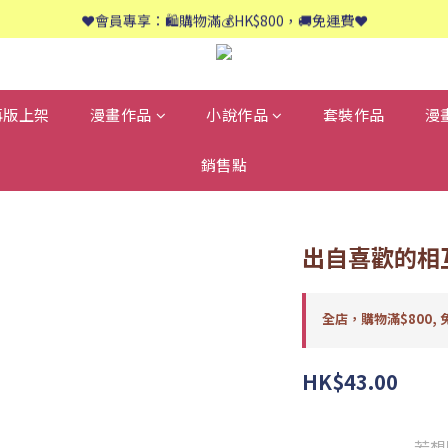
📱歡迎WhatsApp查詢：9558 8661
❤️會員專享：🛍購物滿💰HK$800，🚚免運費❤️
📱歡迎WhatsApp查詢：9558 8661
再版上架
漫畫作品
小說作品
套裝作品
漫
銷售點
出自喜歡的相
全店，購物滿$800, 
HK$43.00
若想