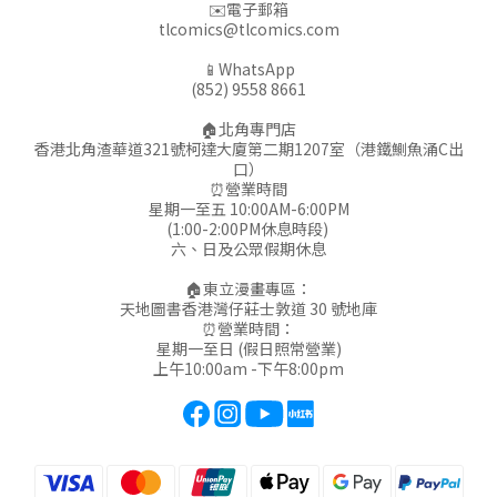
✉️電子郵箱
tlcomics@tlcomics.com
📱WhatsApp
(852) 9558 8661
🏠北角專門店
香港北角渣華道321號柯達大廈第二期1207室（港鐵鰂魚涌C出
口）
⏰營業時間
星期一至五 10:00AM-6:00PM
(1:00-2:00PM休息時段)
六、日及公眾假期休息
🏠東立漫畫專區：
天地圖書香港灣仔莊士敦道 30 號地庫
⏰營業時間：
星期一至日 (假日照常營業)
上午10:00am -下午8:00pm