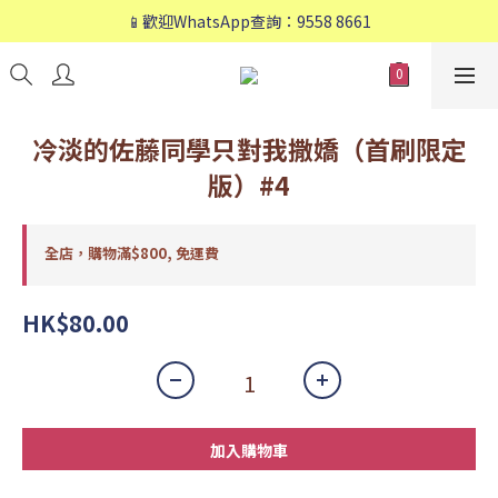
📱歡迎WhatsApp查詢：9558 8661
📱歡迎WhatsApp查詢：9558 8661
❤️會員專享：🛍購物滿💰HK$800，🚚免運費❤️
📱歡迎WhatsApp查詢：9558 8661
冷淡的佐藤同學只對我撒嬌（首刷限定
版）#4
全店，購物滿$800, 免運費
HK$80.00
加入購物車