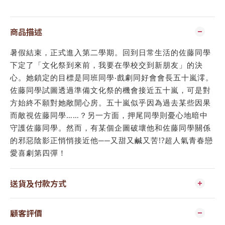
商品描述
暑假結束，正式進入第二學期。回到日常生活的佐藤同學
下定了「文化祭到來前，我要在學校交到新朋友」的決
心。她鎖定的目標是同班同學‧戲劇同好會會長五十嵐澪。
佐藤同學試圖透過準備文化祭的機會接近五十嵐，可是對
方始終不願對她敞開心房。五十嵐似乎因為過去某些因果
而敵視佐藤同學……？另一方面，押尾同學則憂心地暗中
守護佐藤同學。然而，有某個企圖破壞他和佐藤同學關係
的邪惡陰影正悄悄接近他──又甜又鹹又苦!?超人氣青春戀
愛喜劇第四彈！
送貨及付款方式
顧客評價