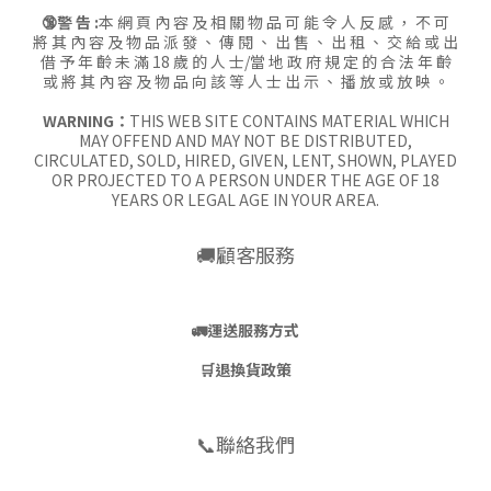
🔞警 告 :
本 網 頁 內 容 及 相 關 物 品 可 能 令 人 反 感 ， 不 可
將 其 內 容 及 物 品 派 發 、 傳 閱 、 出 售 、 出 租 、 交 給 或 出
借 予 年 齡 未 滿 18 歲 的 人 士/當 地 政 府 規 定 的 合 法 年 齡
或 將 其 內 容 及 物 品 向 該 等 人 士 出 示 、 播 放 或 放 映 。
WARNING：
THIS WEB SITE CONTAINS MATERIAL WHICH
MAY OFFEND AND MAY NOT BE DISTRIBUTED,
CIRCULATED, SOLD, HIRED, GIVEN, LENT, SHOWN, PLAYED
OR PROJECTED TO A PERSON UNDER THE AGE OF 18
YEARS OR LEGAL AGE IN YOUR AREA.
🚚顧客服務
🚛
運送服務方式
🛒
退換貨政策
📞聯絡我們