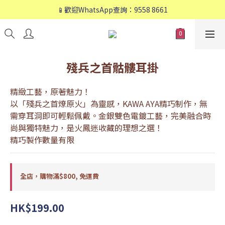
📱歡迎WhatsApp查詢：9558 8661
📱歡迎WhatsApp查詢：9558 8661
❤️會員專享：🛍購物滿💰HK$800，🚚免運費❤️
📱歡迎WhatsApp查詢：9558 8661
殘兵之首骷髏耳掛
精緻工藝，原著魅力！
以「殘兵之首燎原火」為靈感，KAWA AYA精巧制作，無
需穿耳洞即可輕鬆佩戴。金銀雙色電鍍工藝，完美融合時
尚與獨特魅力，是火鳳迷收藏的理想之選！
精巧製作數量有限
全店，購物滿$800, 免運費
HK$199.00