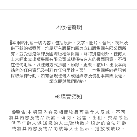
📌版權聲明
🖥本網站刊載一切內容，包括設計、文字、圖片、音訊、視訊及
供下載的檔案等，均屬所有版權均屬東立出版集團有限公司所
有，並受香港法律及國際版權法保護。除特別指明外，任何人
士未經東立出版集團有限公司或版權持有人的書面同意，不得
在任何地區，以任何方式抄襲、節錄、更改、複印、出版本網
站內的任何資訊及材料作任何用途。否則，本集團將向違犯者
採取法律行動。如有發現任何人或組織涉及侵犯本集團版權，
請立即與我們聯絡。
📢購買須知
🔞警 告 :
本 網 頁 內 容 及 相 關 物 品 可 能 令 人 反 感 ， 不 可
將 其 內 容 及 物 品 派 發 、 傳 閱 、 出 售 、 出 租 、 交 給 或 出
借 予 年 齡 未 滿 18 歲 的 人 士/當 地 政 府 規 定 的 合 法 年 齡
或 將 其 內 容 及 物 品 向 該 等 人 士 出 示 、 播 放 或 放 映 。