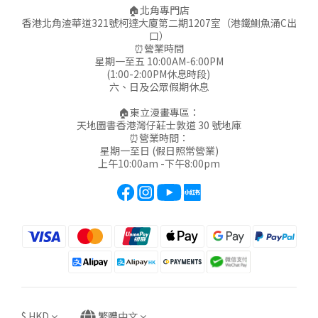
🏠北角專門店
香港北角渣華道321號柯達大廈第二期1207室（港鐵鰂魚涌C出
口）
⏰營業時間
星期一至五 10:00AM-6:00PM
(1:00-2:00PM休息時段)
六、日及公眾假期休息
🏠東立漫畫專區：
天地圖書香港灣仔莊士敦道 30 號地庫
⏰營業時間：
星期一至日 (假日照常營業)
上午10:00am -下午8:00pm
$
HKD
繁體中文