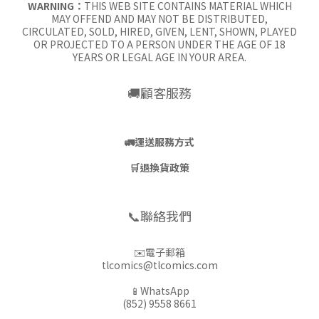
WARNING：
THIS WEB SITE CONTAINS MATERIAL WHICH
MAY OFFEND AND MAY NOT BE DISTRIBUTED,
CIRCULATED, SOLD, HIRED, GIVEN, LENT, SHOWN, PLAYED
OR PROJECTED TO A PERSON UNDER THE AGE OF 18
YEARS OR LEGAL AGE IN YOUR AREA.
🚚顧客服務
🚛
運送服務方式
🛒
退換貨政策
📞聯絡我們
✉️電子郵箱
tlcomics@tlcomics.com
📱WhatsApp
(852) 9558 8661