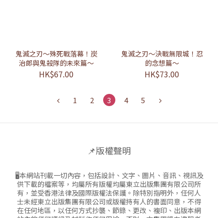
鬼滅之刃～殊死戰落幕！炭
鬼滅之刃～決戰無限城！忍
治郎與鬼殺隊的未來篇～
的念想篇～
HK$67.00
HK$73.00
1
2
3
4
5
📌版權聲明
🖥本網站刊載一切內容，包括設計、文字、圖片、音訊、視訊及
供下載的檔案等，均屬所有版權均屬東立出版集團有限公司所
有，並受香港法律及國際版權法保護。除特別指明外，任何人
士未經東立出版集團有限公司或版權持有人的書面同意，不得
在任何地區，以任何方式抄襲、節錄、更改、複印、出版本網