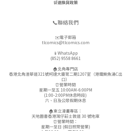
🛒
退換貨政策
📞聯絡我們
✉️電子郵箱
tlcomics@tlcomics.com
📱WhatsApp
(852) 9558 8661
🏠北角專門店
香港北角渣華道321號柯達大廈第二期1207室（港鐵鰂魚涌C出
口）
⏰營業時間
星期一至五 10:00AM-6:00PM
(1:00-2:00PM休息時段)
六、日及公眾假期休息
🏠東立漫畫專區：
天地圖書香港灣仔莊士敦道 30 號地庫
⏰營業時間：
星期一至日 (假日照常營業)