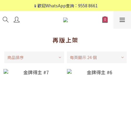
📱歡迎WhatsApp查詢：9558 8661
📱歡迎WhatsApp查詢：9558 8661
❤️會員專享：🛍購物滿💰HK$800，🚚免運費❤️
📱歡迎WhatsApp查詢：9558 8661
再版上架
商品排序
每頁顯示 24 個