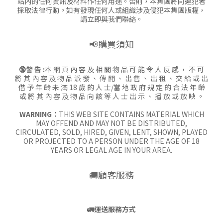
站內的任何資訊及材料作任何用途。否則，本集團將向違犯者
採取法律行動。如有發現任何人或組織涉及侵犯本集團版權，
請立即與我們聯絡。
📢購買須知
🔞警 告 :
本 網 頁 內 容 及 相 關 物 品 可 能 令 人 反 感 ， 不 可
將 其 內 容 及 物 品 派 發 、 傳 閱 、 出 售 、 出 租 、 交 給 或 出
借 予 年 齡 未 滿 18 歲 的 人 士/當 地 政 府 規 定 的 合 法 年 齡
或 將 其 內 容 及 物 品 向 該 等 人 士 出 示 、 播 放 或 放 映 。
WARNING：
THIS WEB SITE CONTAINS MATERIAL WHICH
MAY OFFEND AND MAY NOT BE DISTRIBUTED,
CIRCULATED, SOLD, HIRED, GIVEN, LENT, SHOWN, PLAYED
OR PROJECTED TO A PERSON UNDER THE AGE OF 18
YEARS OR LEGAL AGE IN YOUR AREA.
🚚顧客服務
🚛
運送服務方式