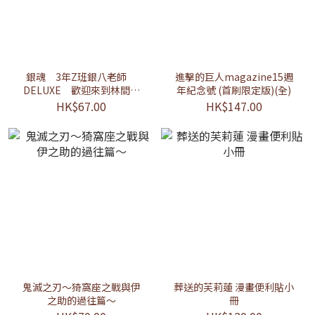
銀魂 3年Z班銀八老師
進擊的巨人magazine15週
DELUXE 歡迎來到林間學
年紀念號 (首刷限定版)(全)
校(全)
HK$67.00
HK$147.00
鬼滅之刃～猗窩座之戰與伊
葬送的芙莉蓮 漫畫便利貼小
之助的過往篇～
冊