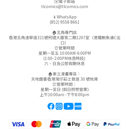
✉️電子郵箱
tlcomics@tlcomics.com
📱WhatsApp
(852) 9558 8661
🏠北角專門店
香港北角渣華道321號柯達大廈第二期1207室（港鐵鰂魚涌C出
口）
⏰營業時間
星期一至五 10:00AM-6:00PM
(1:00-2:00PM休息時段)
六、日及公眾假期休息
🏠東立漫畫專區：
天地圖書香港灣仔莊士敦道 30 號地庫
⏰營業時間：
星期一至日 (假日照常營業)
上午10:00am -下午8:00pm