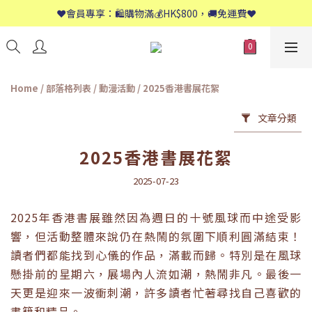
📱歡迎WhatsApp查詢：9558 8661
❤️會員專享：🛍購物滿💰HK$800，🚚免運費❤️
📱歡迎WhatsApp查詢：9558 8661
Home
/
部落格列表
/
動漫活動
/
2025香港書展花絮
文章分類
2025香港書展花絮
2025-07-23
2025年香港書展雖然因為週日的十號風球而中途受影
響，但活動整體來說仍在熱鬧的氛圍下順利圓滿結束！
讀者們都能找到心儀的作品，滿載而歸。特別是在風球
懸掛前的星期六，展場內人流如潮，熱鬧非凡。最後一
天更是迎來一波衝刺潮，許多讀者忙著尋找自己喜歡的
書籍和精品。