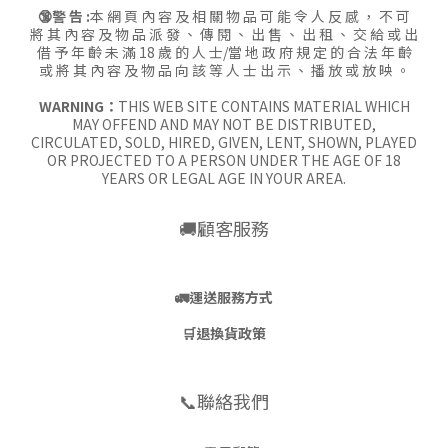
🔞警 告 :
本 網 頁 內 容 及 相 關 物 品 可 能 令 人 反 感 ， 不 可
將 其 內 容 及 物 品 派 發 、 傳 閱 、 出 售 、 出 租 、 交 給 或 出
借 予 年 齡 未 滿 18 歲 的 人 士/當 地 政 府 規 定 的 合 法 年 齡
或 將 其 內 容 及 物 品 向 該 等 人 士 出 示 、 播 放 或 放 映 。
WARNING：
THIS WEB SITE CONTAINS MATERIAL WHICH
MAY OFFEND AND MAY NOT BE DISTRIBUTED,
CIRCULATED, SOLD, HIRED, GIVEN, LENT, SHOWN, PLAYED
OR PROJECTED TO A PERSON UNDER THE AGE OF 18
YEARS OR LEGAL AGE IN YOUR AREA.
🚚顧客服務
🚛
運送服務方式
🛒
退換貨政策
📞聯絡我們